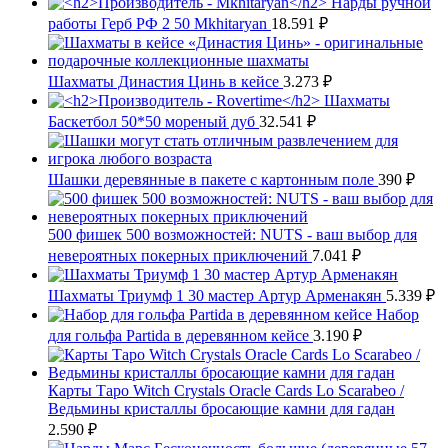
Нарды ручной
работы Герб РФ 2 50 Mkhitaryan
18.591
₽
Шахматы Династия Цинь в кейсе
3.273
₽
Шахматы
Баскетбол 50*50 мореный дуб
32.541
₽
Шашки деревянные в пакете с картонным поле
390
₽
500 фишек 500 возможностей: NUTS - ваш выбор для
невероятных покерных приключений
7.041
₽
Шахматы Триумф 1 30 мастер Артур Арменакян
5.339
₽
Набор
для гольфа Partida в деревянном кейсе
3.190
₽
Карты Таро Witch Crystals Oracle Cards Lo Scarabeo /
Ведьмины кристаллы бросающие камни для гадан
2.590
₽