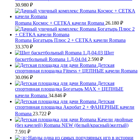
30.980
₽
Romana Космос + СЕТКА качели Romana
26.180
₽
Romana Богатырь Плюс 2 + СЕТКА качели Romana
33.370
₽
Щит
баскетбольный Romana 1.Д-04.04
2.590
₽
Детская
спортивная площадка Fitness + ЦЕПНЫЕ качели Romana
30.096
₽
Детская
спортивная площадка Богатырь MAX + ЦЕПНЫЕ
качели Romana
34.846
₽
Детская
спортивная площадка Акробат 2 + ФАНЕРНЫЕ качели
Romana
23.722
₽
Качели двойные
(без качелей) Romana NEW (белый/красный/желтый)
7.591
₽