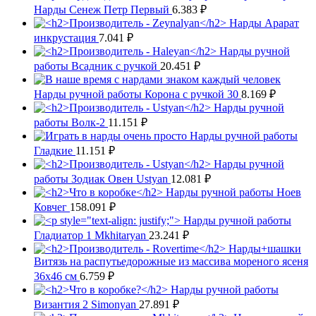
Нарды Сенеж Петр Первый
6.383
₽
Нарды Арарат
инкрустация
7.041
₽
Нарды ручной
работы Всадник с ручкой
20.451
₽
Нарды ручной работы Корона с ручкой 30
8.169
₽
Нарды ручной
работы Волк-2
11.151
₽
Нарды ручной работы
Гладкие
11.151
₽
Нарды ручной
работы Зодиак Овен Ustyan
12.081
₽
Нарды ручной работы Ноев
Ковчег
158.091
₽
Нарды ручной работы
Гладиатор 1 Mkhitaryan
23.241
₽
Нарды+шашки
Витязь на распутьедорожные из массива мореного ясеня
36x46 см
6.759
₽
Нарды ручной работы
Византия 2 Simonyan
27.891
₽