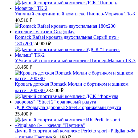
Уличный спортиивный комплекс Пионер-Морячок ТК-3
40.510
₽
Romack Rafael кровать двухспальная Серый пух -
180x200
24.900
₽
УУличный спортиивный комплекс Пионер-Малыш ТК-3
18.460
₽
Кровать детская Romack Молли с бортиком и ящиком
латте - 200x90
23.500
₽
ДСК Формула здоровья Street 2 оранжевый радуга
35.400
₽
Дачный спортивный комплекс Perfetto sport «Pitigliano-8»
+ качели Паутина
91.190
₽