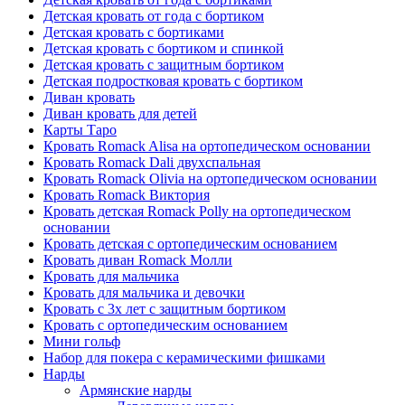
Детская кровать от года с бортиком
Детская кровать с бортиками
Детская кровать с бортиком и спинкой
Детская кровать с защитным бортиком
Детская подростковая кровать с бортиком
Диван кровать
Диван кровать для детей
Карты Таро
Кровать Romack Alisa на ортопедическом основании
Кровать Romack Dali двухспальная
Кровать Romack Olivia на ортопедическом основании
Кровать Romack Виктория
Кровать детская Romack Polly на ортопедическом
основании
Кровать детская с ортопедическим основанием
Кровать диван Romack Молли
Кровать для мальчика
Кровать для мальчика и девочки
Кровать с 3х лет с защитным бортиком
Кровать с ортопедическим основанием
Мини гольф
Набор для покера с керамическими фишками
Нарды
Армянские нарды