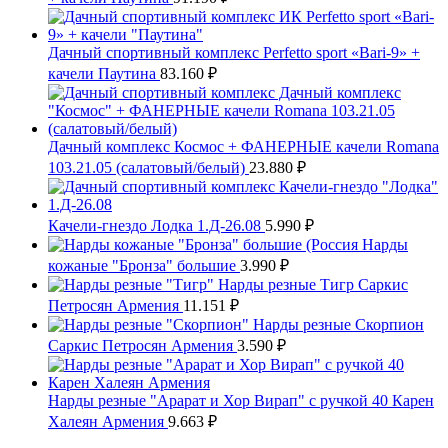
Дачный спортивный комплекс Perfetto sport «Bari-9» +
качели Паутина
83.160
₽
Дачный комплекс Космос + ФАНЕРНЫЕ качели Romana
103.21.05 (салатовый/белый)
23.880
₽
Качели-гнездо Лодка 1.Д-26.08
5.990
₽
Нарды
кожаные "Бронза" большие
3.990
₽
Нарды резные Тигр Саркис
Петросян Армения
11.151
₽
Нарды резные Скорпион
Саркис Петросян Армения
3.590
₽
Нарды резные "Арарат и Хор Вирап" с ручкой 40 Карен
Халеян Армения
9.663
₽