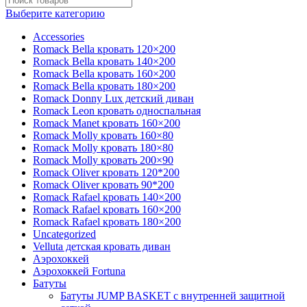
Выберите категорию
Accessories
Romack Bella кровать 120×200
Romack Bella кровать 140×200
Romack Bella кровать 160×200
Romack Bella кровать 180×200
Romack Donny Lux детский диван
Romack Leon кровать односпальная
Romack Manet кровать 160×200
Romack Molly кровать 160×80
Romack Molly кровать 180×80
Romack Molly кровать 200×90
Romack Oliver кровать 120*200
Romack Oliver кровать 90*200
Romack Rafael кровать 140×200
Romack Rafael кровать 160×200
Romack Rafael кровать 180×200
Uncategorized
Velluta детская кровать диван
Аэрохоккей
Аэрохоккей Fortuna
Батуты
Батуты JUMP BASKET с внутренней защитной