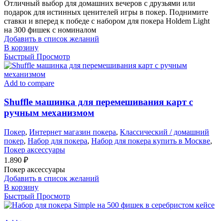
Отличный выбор для домашних вечеров с друзьями или
подарок для истинных ценителей игры в покер. Поднимите
ставки и вперед к победе с набором для покера Holdem Light
на 300 фишек с номиналом
Добавить в список желаний
В корзину
Быстрый Просмотр
Add to compare
Shuffle машинка для перемешивания карт c
ручным механизмом
Покер
,
Интернет магазин покера
,
Классический / домашний
покер
,
Набор для покера
,
Набор для покера купить в Москве
,
Покер аксессуары
1.890
₽
Покер аксессуары
Добавить в список желаний
В корзину
Быстрый Просмотр