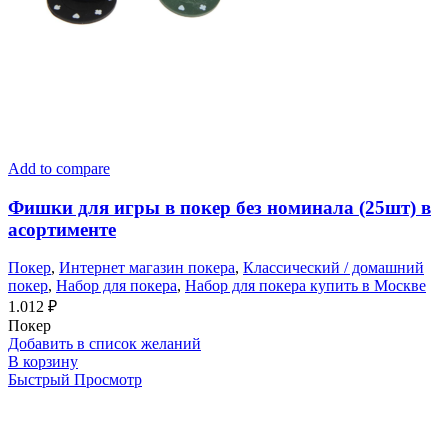
Add to compare
Фишки для игры в покер без номинала (25шт) в
асортименте
Покер
,
Интернет магазин покера
,
Классический / домашний
покер
,
Набор для покера
,
Набор для покера купить в Москве
1.012
₽
Покер
Добавить в список желаний
В корзину
Быстрый Просмотр