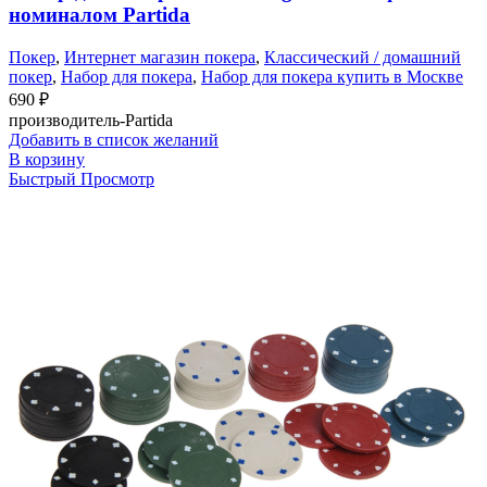
номиналом Partida
Покер
,
Интернет магазин покера
,
Классический / домашний
покер
,
Набор для покера
,
Набор для покера купить в Москве
690
₽
производитель-Partida
Добавить в список желаний
В корзину
Быстрый Просмотр