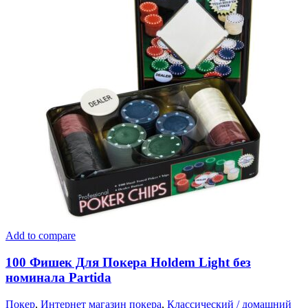
Add to compare
100 Фишек Для Покера Holdem Light без
номинала Partida
Покер
,
Интернет магазин покера
,
Классический / домашний