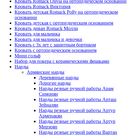
Кровать Romack Olivia на ортопедическом основании
Кровать Romack Виктория
Кровать детская Romack Polly на ортопедическом
основании
Кровать детская с ортопедическим основанием
Кровать диван Romack Молли
Кровать для мальчика
Кровать для мальчика и девочки
Кровать с 3х лет с защитным бортиком
Кровать с ортопедическим основанием
Мини гольф
Набор для покера с керамическими фишками
Нарды
Армянские нарды
Деревянные нарды
Дорогие нарды
Нарды резные ручной работы Арам
Симонян
Нарды резные ручной работы Арташ
Зейналян
Нарды резные ручной работы Артур
Арменакян
Нарды резные ручной работы Артур
Мирзоян
Нарды резные ручной работы Вартан