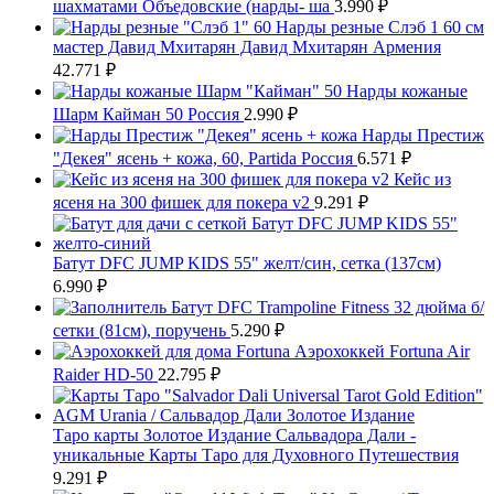
шахматами Объедовские (нарды- ша
3.990
₽
Нарды резные Слэб 1 60 см
мастер Давид Мхитарян Давид Мхитарян Армения
42.771
₽
Нарды кожаные
Шарм Кайман 50 Россия
2.990
₽
Нарды Престиж
"Декея" ясень + кожа, 60, Partida Россия
6.571
₽
Кейс из
ясеня на 300 фишек для покера v2
9.291
₽
Батут DFC JUMP KIDS 55" желт/син, сетка (137см)
6.990
₽
Батут DFC Trampoline Fitness 32 дюйма б/
сетки (81см), поручень
5.290
₽
Аэрохоккей Fortuna Air
Raider HD-50
22.795
₽
Таро карты Золотое Издание Сальвадора Дали -
уникальные Карты Таро для Духовного Путешествия
9.291
₽