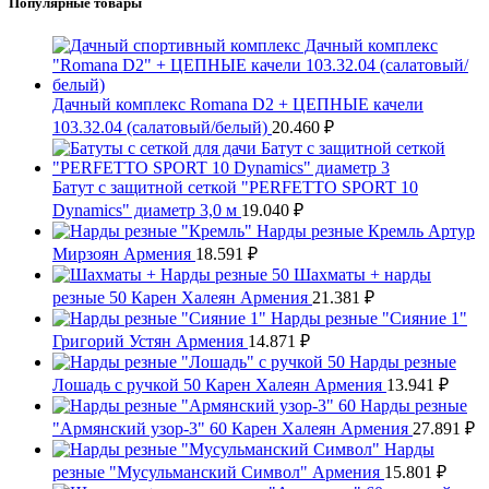
Популярные товары
Дачный комплекс Romana D2 + ЦЕПНЫЕ качели
103.32.04 (салатовый/белый)
20.460
₽
Батут с защитной сеткой "PERFETTO SPORT 10
Dynamics" диаметр 3,0 м
19.040
₽
Нарды резные Кремль Артур
Мирзоян Армения
18.591
₽
Шахматы + нарды
резные 50 Карен Халеян Армения
21.381
₽
Нарды резные "Сияние 1"
Григорий Устян Армения
14.871
₽
Нарды резные
Лошадь с ручкой 50 Карен Халеян Армения
13.941
₽
Нарды резные
"Армянский узор-3" 60 Карен Халеян Армения
27.891
₽
Нарды
резные "Мусульманский Символ" Армения
15.801
₽