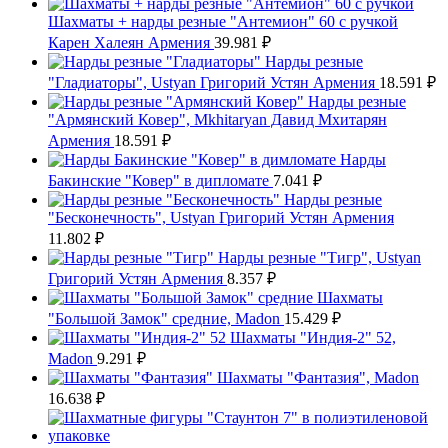
Шахматы + нарды резные "Антемион" 60 с ручкой
Карен Халеян Армения
39.981
₽
Нарды резные
"Гладиаторы", Ustyan Григорий Устян Армения
18.591
₽
Нарды резные
"Армянский Ковер", Mkhitaryan Давид Мхитарян
Армения
18.591
₽
Нарды
Бакинские "Ковер" в дипломате
7.041
₽
Нарды резные
"Бесконечность", Ustyan Григорий Устян Армения
11.802
₽
Нарды резные "Тигр", Ustyan
Григорий Устян Армения
8.357
₽
Шахматы
"Большой Замок" средние, Madon
15.429
₽
Шахматы "Индия-2" 52,
Madon
9.291
₽
Шахматы "Фантазия", Madon
16.638
₽