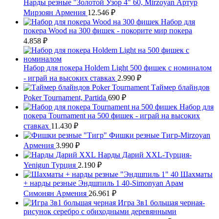
Нарды резные "Золотой Узор 4" 60, Mirzoyan Артур
Мирзоян Армения
12.546
₽
Набор для
покера Wood на 300 фишек - покорите мир покера
4.858
₽
Набор для покера Holdem Light 500 фишек с номиналом
- играй на высоких ставках
2.990
₽
Таймер блайндов
Poker Tournament, Partida
690
₽
Набор для
покера Tournament на 500 фишек - играй на высоких
ставках
11.430
₽
Фишки резные Тигр-Mirzoyan
Армения
3.990
₽
Нарды Дарий XXL-Турция-
Yenigun Турция
2.190
₽
Шахматы
+ нарды резные Эндшпиль 1 40-Simonyan Арам
Симонян Армения
26.961
₽
Игра 3в1 большая черная-
рисунок серебро с обиходными деревянными