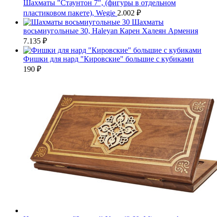
Шахматы "Стаунтон 7", (фигуры в отдельном
пластиковом пакете), Wegie
2.002
₽
Шахматы
восьмиугольные 30, Haleyan Карен Халеян Армения
7.135
₽
Фишки для нард "Кировские" большие с кубиками
190
₽