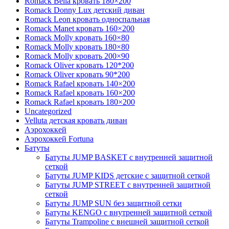
Romack Bella кровать 180×200
Romack Donny Lux детский диван
Romack Leon кровать односпальная
Romack Manet кровать 160×200
Romack Molly кровать 160×80
Romack Molly кровать 180×80
Romack Molly кровать 200×90
Romack Oliver кровать 120*200
Romack Oliver кровать 90*200
Romack Rafael кровать 140×200
Romack Rafael кровать 160×200
Romack Rafael кровать 180×200
Uncategorized
Velluta детская кровать диван
Аэрохоккей
Аэрохоккей Fortuna
Батуты
Батуты JUMP BASKET с внутренней защитной
сеткой
Батуты JUMP KIDS детские с защитной сеткой
Батуты JUMP STREET с внутренней защитной
сеткой
Батуты JUMP SUN без защитной сетки
Батуты KENGO с внутренней защитной сеткой
Батуты Trampoline с внешней защитной сеткой