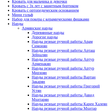
Кровать для мальчика и девочки
Кровать с 3х лет с защитным бортиком
Кровать с ортопедическим основанием
Мини гольф
Набор для покера с керамическими фишками
Нарды
Армянские нарды
Деревянные нарды
Дорогие нарды
Нарды резные ручной работы Арам
Симонян
Нарды резные ручной работы Арташ
Зейналян
Нарды резные ручной работы Артур
Арменакян
Нарды резные ручной работы Артур
Мирзоян
Нарды резные ручной работы Вартан
Закарян
Нарды резные ручной работы Григорий
Устян
Нарды резные ручной работы Давид
Мхитарян
Нарды резные ручной работы Карен Халеян
Нарды резные ручной работы Мхитар