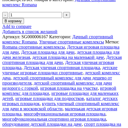
комплекс Romana
Количество
товара
В корзину
Детская
Add to compare
спортивная
Добавить в список желаний
площадка
Артикул:
SG000006167
Категории:
Дачный спортивный
Акробат
комплекс Romana
,
Уличные спортивные комплексы
Метки:
2
Romana спортивные комплексы
,
Детская игровая площадка
+
для дачи
,
Детская площадка для дачи
,
детская площадка для
СЕТКА
дачи железная
,
детская площадка на маленькой даче
,
Детская
качели
спортивная площадка для дачи
,
Детская уличная игровая
Romana
площадка
,
Детская уличная спортивная площадка
,
детские
уличные игровые площадки спортивные
,
детский комплекс
дача
,
детский спортивный комплекс для дачи дешево от
производителя
,
детский спортивный комплекс для дачи
недорого с горкой
,
игровая площадка на участке
,
игровой
комплекс для площадки
,
игровые площадки для маленьких
детей
,
игровые площадки для подростков
,
каталог детских
игровых площадок
,
купить уличный спортивный комплекс
для дачи в московской области
,
маленькая детская игровая
площадка
,
многофункциональная игровая площадка
,
многофункциональная спортивно игровая площадка
,
оборудование детской площадки на даче
,
спорт площадка на