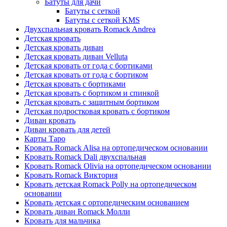
Батуты для дачи
Батуты с сеткой
Батуты с сеткой KMS
Двухспальная кровать Romack Andrea
Детская кровать
Детская кровать диван
Детская кровать диван Velluta
Детская кровать от года с бортиками
Детская кровать от года с бортиком
Детская кровать с бортиками
Детская кровать с бортиком и спинкой
Детская кровать с защитным бортиком
Детская подростковая кровать с бортиком
Диван кровать
Диван кровать для детей
Карты Таро
Кровать Romack Alisa на ортопедическом основании
Кровать Romack Dali двухспальная
Кровать Romack Olivia на ортопедическом основании
Кровать Romack Виктория
Кровать детская Romack Polly на ортопедическом
основании
Кровать детская с ортопедическим основанием
Кровать диван Romack Молли
Кровать для мальчика