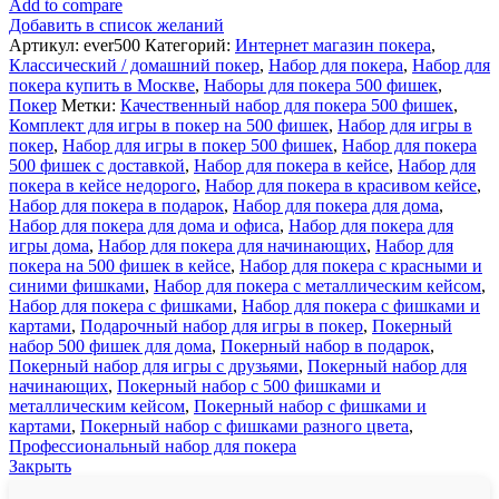
Add to compare
для
Добавить в список желаний
покера
Артикул:
ever500
Категорий:
Интернет магазин покера
,
Everest
Классический / домашний покер
,
Набор для покера
,
Набор для
на
покера купить в Москве
,
Наборы для покера 500 фишек
,
500
Покер
Метки:
Качественный набор для покера 500 фишек
,
фишек
Комплект для игры в покер на 500 фишек
,
Набор для игры в
-
покер
,
Набор для игры в покер 500 фишек
,
Набор для покера
на
500 фишек с доставкой
,
Набор для покера в кейсе
,
Набор для
высоте
покера в кейсе недорого
,
Набор для покера в красивом кейсе
,
азарта
Набор для покера в подарок
,
Набор для покера для дома
,
Набор для покера для дома и офиса
,
Набор для покера для
игры дома
,
Набор для покера для начинающих
,
Набор для
покера на 500 фишек в кейсе
,
Набор для покера с красными и
синими фишками
,
Набор для покера с металлическим кейсом
,
Набор для покера с фишками
,
Набор для покера с фишками и
картами
,
Подарочный набор для игры в покер
,
Покерный
набор 500 фишек для дома
,
Покерный набор в подарок
,
Покерный набор для игры с друзьями
,
Покерный набор для
начинающих
,
Покерный набор с 500 фишками и
металлическим кейсом
,
Покерный набор с фишками и
картами
,
Покерный набор с фишками разного цвета
,
Профессиональный набор для покера
Закрыть