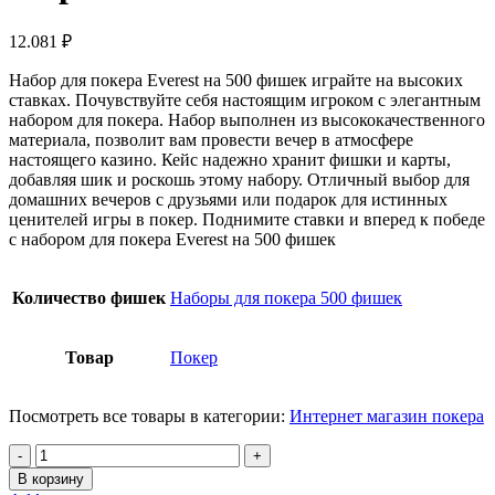
12.081
₽
Набор для покера Everest на 500 фишек играйте на высоких
ставках. Почувствуйте себя настоящим игроком с элегантным
набором для покера. Набор выполнен из высококачественного
материала, позволит вам провести вечер в атмосфере
настоящего казино. Кейс надежно хранит фишки и карты,
добавляя шик и роскошь этому набору. Отличный выбор для
домашних вечеров с друзьями или подарок для истинных
ценителей игры в покер. Поднимите ставки и вперед к победе
с набором для покера Everest на 500 фишек
Количество фишек
Наборы для покера 500 фишек
Товар
Покер
Посмотреть все товары в категории:
Интернет магазин покера
Количество
товара
В корзину
Набор