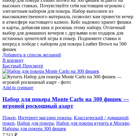
Набор для покера Leather Brown на 500 фишек играйте на
высоких ставках. Почувствуйте себя настоящим игроком с
элегантным набором для покера. Набор выполнен из
высококачественного материала, позволит вам провести вечер
в атмосфере настоящего казино. Кейс надежно хранит фишки
и карты, добавляя шик и роскошь этому набору. Отличный
выбор для домашних вечеров с друзьями или подарок для
истинных ценителей игры в покер. Поднимите ставки и
вперед к победе с набором для покера Leather Brown на 500
фишек
Добавить в список желаний
В корзину
Быстрый Просмотр
Add to compare
Набор для покера Monte Carlo на 300 фишек —
игровой роскошный азарт
Покер
,
Интернет магазин покера
,
Классический / домашний
покер
,
Набор для покера
,
Набор для покера купить в Москве
,
Наборы для покера 300 фишек
7.511
₽