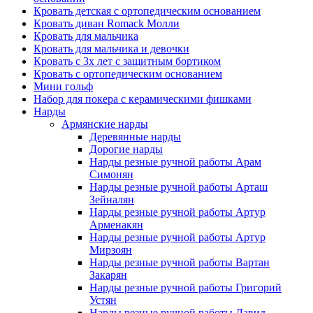
Кровать детская с ортопедическим основанием
Кровать диван Romack Молли
Кровать для мальчика
Кровать для мальчика и девочки
Кровать с 3х лет с защитным бортиком
Кровать с ортопедическим основанием
Мини гольф
Набор для покера с керамическими фишками
Нарды
Армянские нарды
Деревянные нарды
Дорогие нарды
Нарды резные ручной работы Арам
Симонян
Нарды резные ручной работы Арташ
Зейналян
Нарды резные ручной работы Артур
Арменакян
Нарды резные ручной работы Артур
Мирзоян
Нарды резные ручной работы Вартан
Закарян
Нарды резные ручной работы Григорий
Устян
Нарды резные ручной работы Давид