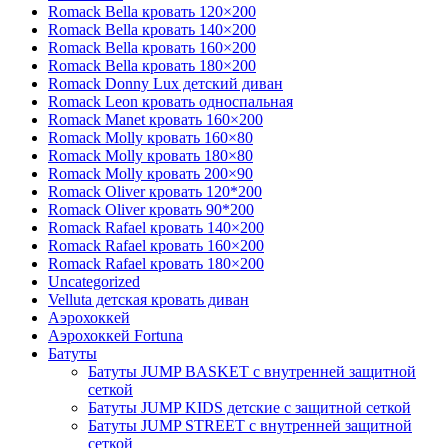
Romack Bella кровать 120×200
Romack Bella кровать 140×200
Romack Bella кровать 160×200
Romack Bella кровать 180×200
Romack Donny Lux детский диван
Romack Leon кровать односпальная
Romack Manet кровать 160×200
Romack Molly кровать 160×80
Romack Molly кровать 180×80
Romack Molly кровать 200×90
Romack Oliver кровать 120*200
Romack Oliver кровать 90*200
Romack Rafael кровать 140×200
Romack Rafael кровать 160×200
Romack Rafael кровать 180×200
Uncategorized
Velluta детская кровать диван
Аэрохоккей
Аэрохоккей Fortuna
Батуты
Батуты JUMP BASKET с внутренней защитной
сеткой
Батуты JUMP KIDS детские с защитной сеткой
Батуты JUMP STREET с внутренней защитной
сеткой