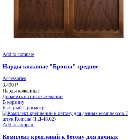
Add to compare
Нарды кожаные "Бронза" средние
Accessories
3.490
₽
Нарды кожанные
Добавить в список желаний
В корзину
Быстрый Просмотр
Add to compare
Комплект креплений к бетону для дачных