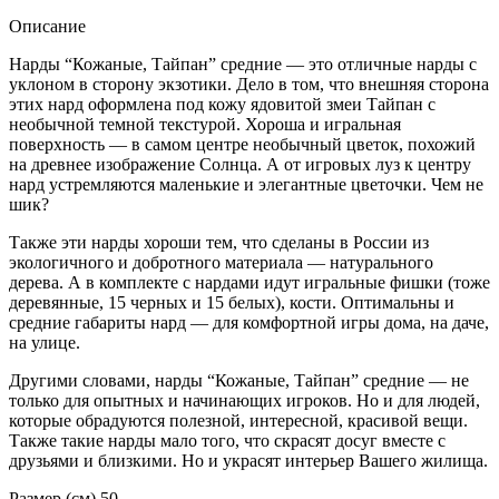
Описание
Нарды “Кожаные, Тайпан” средние — это отличные нарды с
уклоном в сторону экзотики. Дело в том, что внешняя сторона
этих нард оформлена под кожу ядовитой змеи Тайпан с
необычной темной текстурой. Хороша и игральная
поверхность — в самом центре необычный цветок, похожий
на древнее изображение Солнца. А от игровых луз к центру
нард устремляются маленькие и элегантные цветочки. Чем не
шик?
Также эти нарды хороши тем, что сделаны в России из
экологичного и добротного материала — натурального
дерева. А в комплекте с нардами идут игральные фишки (тоже
деревянные, 15 черных и 15 белых), кости. Оптимальны и
средние габариты нард — для комфортной игры дома, на даче,
на улице.
Другими словами, нарды “Кожаные, Тайпан” средние — не
только для опытных и начинающих игроков. Но и для людей,
которые обрадуются полезной, интересной, красивой вещи.
Также такие нарды мало того, что скрасят досуг вместе с
друзьями и близкими. Но и украсят интерьер Вашего жилища.
Размер (см) 50