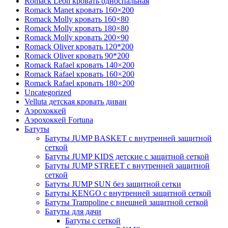
Romack Leon кровать односпальная
Romack Manet кровать 160×200
Romack Molly кровать 160×80
Romack Molly кровать 180×80
Romack Molly кровать 200×90
Romack Oliver кровать 120*200
Romack Oliver кровать 90*200
Romack Rafael кровать 140×200
Romack Rafael кровать 160×200
Romack Rafael кровать 180×200
Uncategorized
Velluta детская кровать диван
Аэрохоккей
Аэрохоккей Fortuna
Батуты
Батуты JUMP BASKET с внутренней защитной
сеткой
Батуты JUMP KIDS детские с защитной сеткой
Батуты JUMP STREET с внутренней защитной
сеткой
Батуты JUMP SUN без защитной сетки
Батуты KENGO с внутренней защитной сеткой
Батуты Trampoline с внешней защитной сеткой
Батуты для дачи
Батуты с сеткой