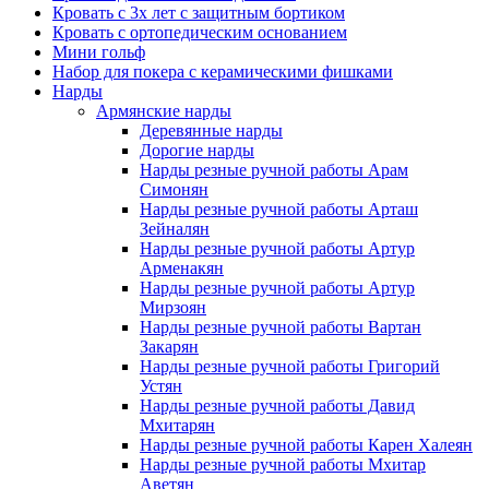
Кровать с 3х лет с защитным бортиком
Кровать с ортопедическим основанием
Мини гольф
Набор для покера с керамическими фишками
Нарды
Армянские нарды
Деревянные нарды
Дорогие нарды
Нарды резные ручной работы Арам
Симонян
Нарды резные ручной работы Арташ
Зейналян
Нарды резные ручной работы Артур
Арменакян
Нарды резные ручной работы Артур
Мирзоян
Нарды резные ручной работы Вартан
Закарян
Нарды резные ручной работы Григорий
Устян
Нарды резные ручной работы Давид
Мхитарян
Нарды резные ручной работы Карен Халеян
Нарды резные ручной работы Мхитар
Аветян