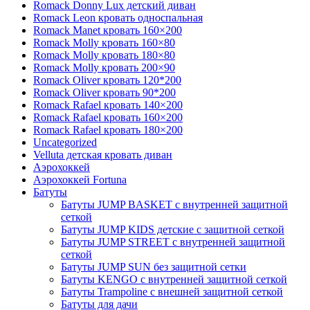
Romack Donny Lux детский диван
Romack Leon кровать односпальная
Romack Manet кровать 160×200
Romack Molly кровать 160×80
Romack Molly кровать 180×80
Romack Molly кровать 200×90
Romack Oliver кровать 120*200
Romack Oliver кровать 90*200
Romack Rafael кровать 140×200
Romack Rafael кровать 160×200
Romack Rafael кровать 180×200
Uncategorized
Velluta детская кровать диван
Аэрохоккей
Аэрохоккей Fortuna
Батуты
Батуты JUMP BASKET с внутренней защитной
сеткой
Батуты JUMP KIDS детские с защитной сеткой
Батуты JUMP STREET с внутренней защитной
сеткой
Батуты JUMP SUN без защитной сетки
Батуты KENGO с внутренней защитной сеткой
Батуты Trampoline с внешней защитной сеткой
Батуты для дачи