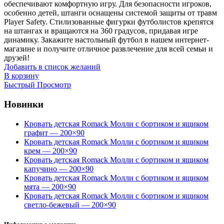
обеспечивают комфортную игру. Для безопасности игроков,
особенно детей, штанги оснащены системой защиты от травм
Player Safety. Стилизованные фигурки футболистов крепятся
на штангах и вращаются на 360 градусов, придавая игре
динамику. Закажите настольный футбол в нашем интернет-
магазине и получите отличное развлечение для всей семьи и
друзей!
Добавить в список желаний
В корзину
Быстрый Просмотр
Новинки
Кровать детская Romack Молли с бортиком и ящиком
графит — 200×90
Кровать детская Romack Молли с бортиком и ящиком
крем — 200×90
Кровать детская Romack Молли с бортиком и ящиком
капучино — 200×90
Кровать детская Romack Молли с бортиком и ящиком
мята — 200×90
Кровать детская Romack Молли с бортиком и ящиком
светло-бежевый — 200×90