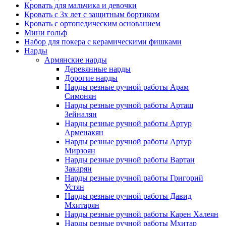
Кровать для мальчика и девочки
Кровать с 3х лет с защитным бортиком
Кровать с ортопедическим основанием
Мини гольф
Набор для покера с керамическими фишками
Нарды
Армянские нарды
Деревянные нарды
Дорогие нарды
Нарды резные ручной работы Арам
Симонян
Нарды резные ручной работы Арташ
Зейналян
Нарды резные ручной работы Артур
Арменакян
Нарды резные ручной работы Артур
Мирзоян
Нарды резные ручной работы Вартан
Закарян
Нарды резные ручной работы Григорий
Устян
Нарды резные ручной работы Давид
Мхитарян
Нарды резные ручной работы Карен Халеян
Нарды резные ручной работы Мхитар