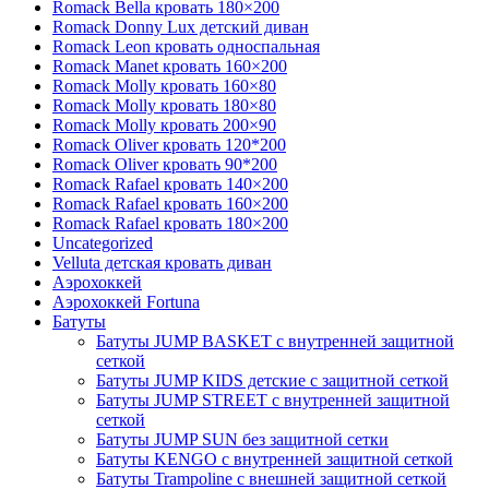
Romack Bella кровать 180×200
Romack Donny Lux детский диван
Romack Leon кровать односпальная
Romack Manet кровать 160×200
Romack Molly кровать 160×80
Romack Molly кровать 180×80
Romack Molly кровать 200×90
Romack Oliver кровать 120*200
Romack Oliver кровать 90*200
Romack Rafael кровать 140×200
Romack Rafael кровать 160×200
Romack Rafael кровать 180×200
Uncategorized
Velluta детская кровать диван
Аэрохоккей
Аэрохоккей Fortuna
Батуты
Батуты JUMP BASKET с внутренней защитной
сеткой
Батуты JUMP KIDS детские с защитной сеткой
Батуты JUMP STREET с внутренней защитной
сеткой
Батуты JUMP SUN без защитной сетки
Батуты KENGO с внутренней защитной сеткой
Батуты Trampoline с внешней защитной сеткой