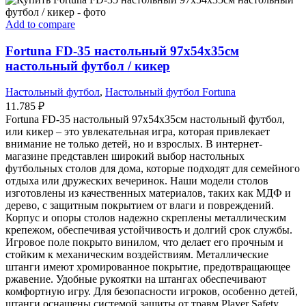
Add to compare
Fortuna FD-35 настольный 97х54х35см
настольный футбол / кикер
Настольный футбол
,
Настольный футбол Fortuna
11.785
₽
Fortuna FD-35 настольный 97х54х35см настольный футбол,
или кикер – это увлекательная игра, которая привлекает
внимание не только детей, но и взрослых. В интернет-
магазине представлен широкий выбор настольных
футбольных столов для дома, которые подходят для семейного
отдыха или дружеских вечеринок. Наши модели столов
изготовлены из качественных материалов, таких как МДФ и
дерево, с защитным покрытием от влаги и повреждений.
Корпус и опоры столов надежно скреплены металлическим
крепежом, обеспечивая устойчивость и долгий срок службы.
Игровое поле покрыто винилом, что делает его прочным и
стойким к механическим воздействиям. Металлические
штанги имеют хромированное покрытие, предотвращающее
ржавение. Удобные рукоятки на штангах обеспечивают
комфортную игру. Для безопасности игроков, особенно детей,
штанги оснащены системой защиты от травм Player Safety.