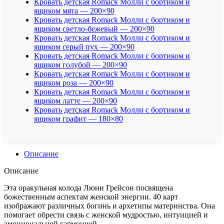
Кровать детская Romack Молли с бортиком и
ящиком мята — 200×90
Кровать детская Romack Молли с бортиком и
ящиком светло-бежевый — 200×90
Кровать детская Romack Молли с бортиком и
ящиком серый пух — 200×90
Кровать детская Romack Молли с бортиком и
ящиком голубой — 200×90
Кровать детская Romack Молли с бортиком и
ящиком роза — 200×90
Кровать детская Romack Молли с бортиком и
ящиком латте — 200×90
Кровать детская Romack Молли с бортиком и
ящиком графит — 180×80
Описание
Описание
Эта оракульная колода Люни Грейсон посвящена
божественным аспектам женской энергии. 40 карт
изображают различных богинь и архетипы материнства. Она
помогает обрести связь с женской мудростью, интуицией и
эмоциональной гармонией.