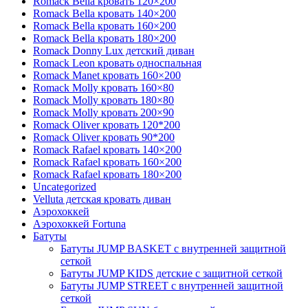
Romack Bella кровать 120×200
Romack Bella кровать 140×200
Romack Bella кровать 160×200
Romack Bella кровать 180×200
Romack Donny Lux детский диван
Romack Leon кровать односпальная
Romack Manet кровать 160×200
Romack Molly кровать 160×80
Romack Molly кровать 180×80
Romack Molly кровать 200×90
Romack Oliver кровать 120*200
Romack Oliver кровать 90*200
Romack Rafael кровать 140×200
Romack Rafael кровать 160×200
Romack Rafael кровать 180×200
Uncategorized
Velluta детская кровать диван
Аэрохоккей
Аэрохоккей Fortuna
Батуты
Батуты JUMP BASKET с внутренней защитной
сеткой
Батуты JUMP KIDS детские с защитной сеткой
Батуты JUMP STREET с внутренней защитной
сеткой