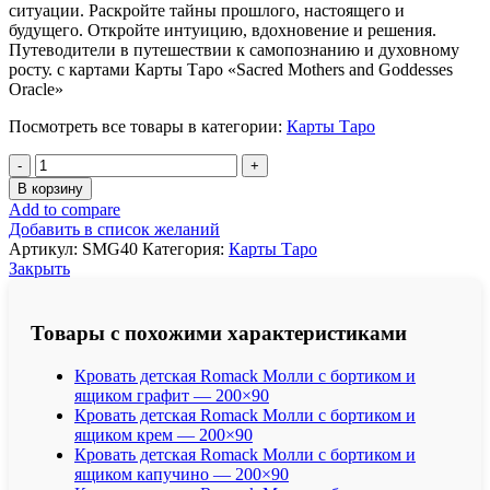
ситуации. Раскройте тайны прошлого, настоящего и
будущего. Откройте интуицию, вдохновение и решения.
Путеводители в путешествии к самопознанию и духовному
росту. с картами Карты Таро «Sacred Mothers and Goddesses
Oracle»
Посмотреть все товары в категории:
Карты Таро
Количество
товара
В корзину
Таро
Add to compare
карты
Добавить в список желаний
Священные
Артикул:
SMG40
Категория:
Карты Таро
Матери
Закрыть
и
Богини
-
Товары с похожими характеристиками
уникальные
Карты
Кровать детская Romack Молли с бортиком и
Таро
ящиком графит — 200×90
для
Кровать детская Romack Молли с бортиком и
Духовного
ящиком крем — 200×90
Путешествия
Кровать детская Romack Молли с бортиком и
ящиком капучино — 200×90