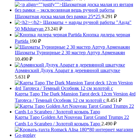
Шахматная доска малая без рамки 25*25
9.291
₽
Шахматы + нарды ручной работы "Аида"
50 Mkhitaryan
23.241
₽
Кнопка дилера черная
Partida
190
₽
Шахматы Турнирные 2 30 мастер Артур Арменакян
10.490
₽
Армянский Дудук Арарат в деревянной шкатулке
5.631
₽
Карты Таро The Dark Mansion Tarot deck 12cm Version 4rd
Taroteca / Темный Особняк 12 см золотой с
8.451
₽
Карты Таро Golden Art Nouveau Tarot Grand Trumps 22
Cards Lo Scarabeo / Золотой козырь Таро
2.490
₽