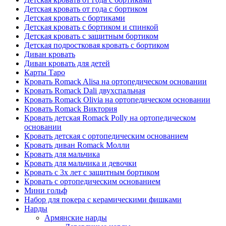
Детская кровать от года с бортиком
Детская кровать с бортиками
Детская кровать с бортиком и спинкой
Детская кровать с защитным бортиком
Детская подростковая кровать с бортиком
Диван кровать
Диван кровать для детей
Карты Таро
Кровать Romack Alisa на ортопедическом основании
Кровать Romack Dali двухспальная
Кровать Romack Olivia на ортопедическом основании
Кровать Romack Виктория
Кровать детская Romack Polly на ортопедическом
основании
Кровать детская с ортопедическим основанием
Кровать диван Romack Молли
Кровать для мальчика
Кровать для мальчика и девочки
Кровать с 3х лет с защитным бортиком
Кровать с ортопедическим основанием
Мини гольф
Набор для покера с керамическими фишками
Нарды
Армянские нарды