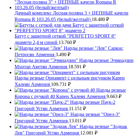
Дачный комплекс Лесная поляна 3 + ЦЕПНЫЕ качели
Romana R 103.26.05 (белый/желтый)
18.480
₽
Батут с защитной сеткой "PERFETTO SPORT 8"
диаметр 2,4 м синий
13.760
₽
Нарды резные "Лев" Саркис
Петросян Армения
3.490
₽
Нарды резные Эчмиадзин
Мхитар Аветян Армения
18.591
₽
Нарды резные Орнамент с цельным рисунком Карен
Халеян Армения
109.731
₽
Нарды резные
Корона с ручкой 40 Карен Халеян Армения
9.663
₽
Нарды резные Паук-2
Григорий Устян Армения
11.151
₽
Нарды резные "Орел-3"
Григорий Устян Армения
13.011
₽
Нарды резные "Зодиак
Лев" Григорий Устян Армения
12.081
₽