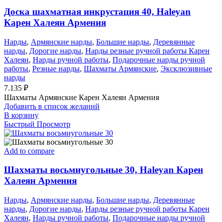
Доска шахматная инкрустация 40, Haleyan
Карен Халеян Армения
Нарды
,
Армянские нарды
,
Большие нарды
,
Деревянные
нарды
,
Дорогие нарды
,
Нарды резные ручной работы Карен
Халеян
,
Нарды ручной работы
,
Подарочные нарды ручной
работы
,
Резные нарды
,
Шахматы Армянские
,
Эксклюзивные
нарды
7.135
₽
Шахматы Армянские Карен Халеян Армения
Добавить в список желаний
В корзину
Быстрый Просмотр
Add to compare
Шахматы восьмиугольные 30, Haleyan Карен
Халеян Армения
Нарды
,
Армянские нарды
,
Большие нарды
,
Деревянные
нарды
,
Дорогие нарды
,
Нарды резные ручной работы Карен
Халеян
,
Нарды ручной работы
,
Подарочные нарды ручной