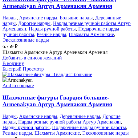
Armenakyan Артур Арменакян Армения
Нарды
,
Армянские нарды
,
Большие нарды
,
Деревянные
нарды
,
Дорогие нарды
,
Нарды резные ручной работы Артур
Арменакян
,
Нарды ручной работы
,
Подарочные нарды
ручной работы
,
Резные нарды
,
Шахматы Армянские
,
Эксклюзивные нарды
6.759
₽
Шахматы Армянские Артур Арменакян Армения
Добавить в список желаний
В корзину
Быстрый Просмотр
Add to compare
Шахматные фигуры Гвардия большие-
Armenakyan Артур Арменакян Армения
Нарды
,
Армянские нарды
,
Деревянные нарды
,
Дорогие
нарды
,
Нарды резные ручной работы Артур Арменакян
,
Нарды ручной работы
,
Подарочные нарды ручной работы
,
Резные нарды
,
Шахматы Армянские
,
Эксклюзивные нарды