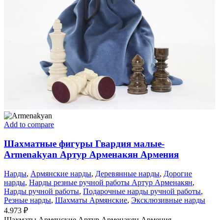
Add to compare
Шахматные фигуры Гвардия малые-
Armenakyan Артур Арменакян Армения
Нарды
,
Армянские нарды
,
Деревянные нарды
,
Дорогие
нарды
,
Нарды резные ручной работы Артур Арменакян
,
Нарды ручной работы
,
Подарочные нарды ручной работы
,
Резные нарды
,
Шахматы Армянские
,
Эксклюзивные нарды
4.973
₽
Шахматы Армянские Артур Арменакян Армения