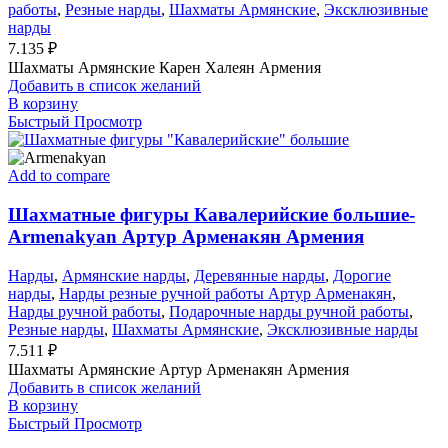
работы
,
Резные нарды
,
Шахматы Армянские
,
Эксклюзивные
нарды
7.135
₽
Шахматы Армянские Карен Халеян Армения
Добавить в список желаний
В корзину
Быстрый Просмотр
Add to compare
Шахматные фигуры Кавалерийские большие-
Armenakyan Артур Арменакян Армения
Нарды
,
Армянские нарды
,
Деревянные нарды
,
Дорогие
нарды
,
Нарды резные ручной работы Артур Арменакян
,
Нарды ручной работы
,
Подарочные нарды ручной работы
,
Резные нарды
,
Шахматы Армянские
,
Эксклюзивные нарды
7.511
₽
Шахматы Армянские Артур Арменакян Армения
Добавить в список желаний
В корзину
Быстрый Просмотр