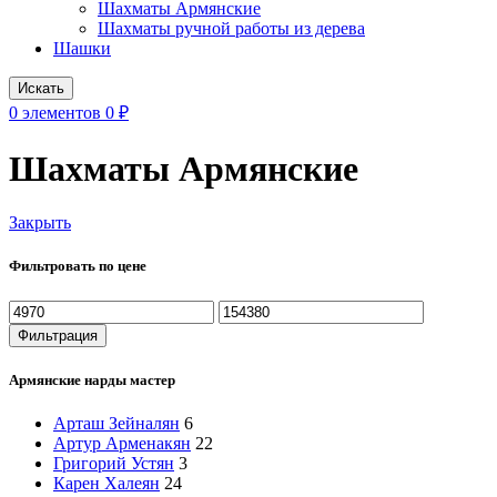
Шахматы Армянские
Шахматы ручной работы из дерева
Шашки
Искать
0
элементов
0
₽
Шахматы Армянские
Закрыть
Фильтровать по цене
Минимальная
Максимальная
цена
цена
Фильтрация
Армянские нарды мастер
Арташ Зейналян
6
Артур Арменакян
22
Григорий Устян
3
Карен Халеян
24