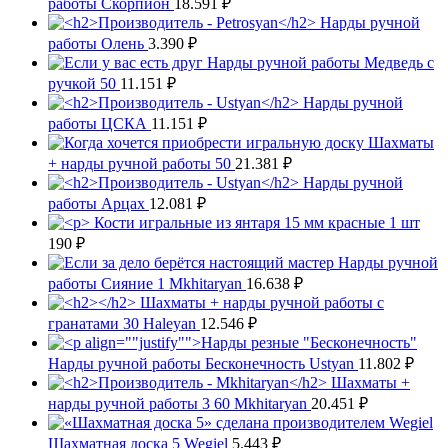
работы Скорпион
18.591
₽
Нарды ручной
работы Олень
3.390
₽
Нарды ручной работы Медведь с
ручкой 50
11.151
₽
Нарды ручной
работы ЦСКА
11.151
₽
Шахматы
+ нарды ручной работы 50
21.381
₽
Нарды ручной
работы Арцах
12.081
₽
Кости игральные из янтаря 15 мм красные 1 шт
190
₽
Нарды ручной
работы Сияние 1 Mkhitaryan
16.638
₽
Шахматы + нарды ручной работы с
гранатами 30 Haleyan
12.546
₽
Нарды ручной работы Бесконечность Ustyan
11.802
₽
Шахматы +
нарды ручной работы 3 60 Mkhitaryan
20.451
₽
Шахматная доска 5 Wegiel
5.443
₽