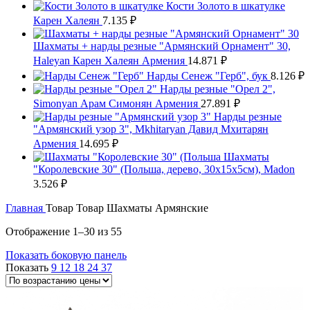
Кости Золото в шкатулке
Карен Халеян
7.135
₽
Шахматы + нарды резные "Армянский Орнамент" 30,
Haleyan Карен Халеян Армения
14.871
₽
Нарды Сенеж "Герб", бук
8.126
₽
Нарды резные "Орел 2",
Simonyan Арам Симонян Армения
27.891
₽
Нарды резные
"Армянский узор 3", Mkhitaryan Давид Мхитарян
Армения
14.695
₽
Шахматы
"Королевские 30" (Польша, дерево, 30х15х5см), Madon
3.526
₽
Главная
Товар Товар
Шахматы Армянские
Цены:
Отображение 1–30 из 55
по
Показать боковую панель
возрастанию
Показать
9
12
18
24
37