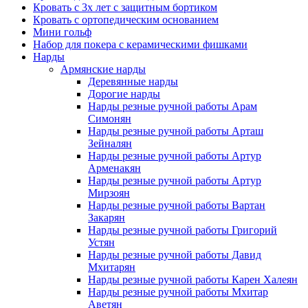
Кровать с 3х лет с защитным бортиком
Кровать с ортопедическим основанием
Мини гольф
Набор для покера с керамическими фишками
Нарды
Армянские нарды
Деревянные нарды
Дорогие нарды
Нарды резные ручной работы Арам
Симонян
Нарды резные ручной работы Арташ
Зейналян
Нарды резные ручной работы Артур
Арменакян
Нарды резные ручной работы Артур
Мирзоян
Нарды резные ручной работы Вартан
Закарян
Нарды резные ручной работы Григорий
Устян
Нарды резные ручной работы Давид
Мхитарян
Нарды резные ручной работы Карен Халеян
Нарды резные ручной работы Мхитар
Аветян