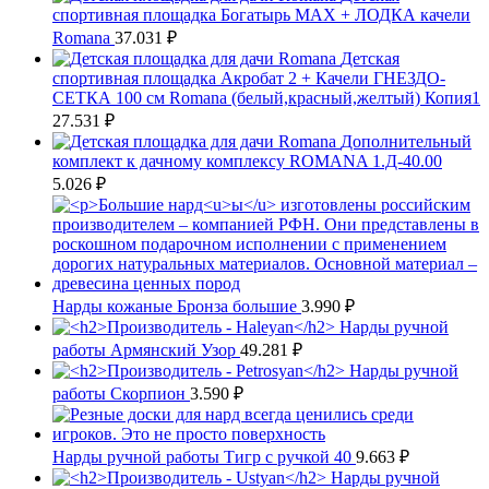
спортивная площадка Богатырь MAX + ЛОДКА качели
Romana
37.031
₽
Детская
спортивная площадка Акробат 2 + Качели ГНЕЗДО-
СЕТКА 100 см Romana (белый,красный,желтый) Копия1
27.531
₽
Дополнительный
комплект к дачному комплексу ROMANA 1.Д-40.00
5.026
₽
Нарды кожаные Бронза большие
3.990
₽
Нарды ручной
работы Армянский Узор
49.281
₽
Нарды ручной
работы Скорпион
3.590
₽
Нарды ручной работы Тигр с ручкой 40
9.663
₽
Нарды ручной