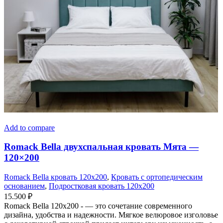
Add to compare
Romack Bella двухспальная кровать Мята —
120×200
Romack Bella кровать 120x200
,
Кровать с ортопедическим
основанием
,
Подростковая кровать 120x200
15.500
₽
Romack Bella 120x200 - — это сочетание современного
дизайна, удобства и надежности. Мягкое велюровое изголовье