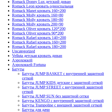
Romack Donny Lux детский диван
Romack Leon кровать односпальная
Romack Manet кровать 160×200
Romack Molly кровать 160×80
Romack Molly кровать 180×80
Romack Molly кровать 200×90
Romack Oliver кровать 120*200
Romack Oliver кровать 90*200
Romack Rafael кровать 140×200
Romack Rafael кровать 160×200
Romack Rafael кровать 180×200
Uncategorized
Velluta детская кровать диван
Аэрохоккей
Аэрохоккей Fortuna
Батуты
Батуты JUMP BASKET с внутренней защитной
сеткой
Батуты JUMP KIDS детские с защитной сеткой
Батуты JUMP STREET с внутренней защитной
сеткой
Батуты JUMP SUN без защитной сетки
Батуты KENGO с внутренней защитной сеткой
Батуты Trampoline с внешней защитной сеткой
Батуты для дачи