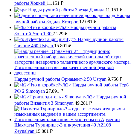
работы Хоккей
11.151
₽
Нарды ручной работы Звезда Давида
11.151
₽
Нарды
ручной работы Зодиак Козерог
12.081
₽
Нарды ручной работы
Золотой Узор 1 30
7.229
₽
Нарды ручной работы
Сияние 460 Ustyan
15.801
₽
Нарды ручной работы Орнамент-2 50 Ustyan
9.756
₽
Нарды ручной работы Герб
РФ 2 Simonyan
27.891
₽
Нарды ручной
работы Византия 3 Simonyan
49.281
₽
Шахматы Турнирные-3 инкрустация 40 AZ108
Zeynalyan
15.801
₽