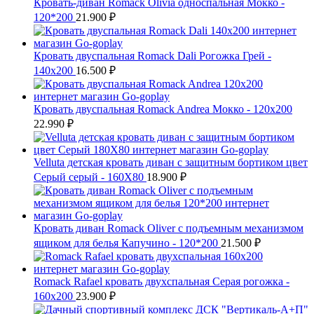
Кровать-диван Romack Olivia односпальная Мокко -
120*200
21.900
₽
Кровать двуспальная Romack Dali Рогожка Грей -
140x200
16.500
₽
Кровать двуспальная Romack Andrea Мокко - 120x200
22.990
₽
Velluta детская кровать диван с защитным бортиком цвет
Серый серый - 160Х80
18.900
₽
Кровать диван Romack Oliver с подъемным механизмом
ящиком для белья Капучино - 120*200
21.500
₽
Romack Rafael кровать двухспальная Серая рогожка -
160x200
23.900
₽