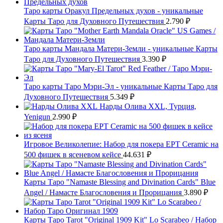
Таро карты Оракул Предельных духов - уникальные
Карты Таро для Духовного Путешествия
2.790
₽
Таро карты Мандала Матери-Земли - уникальные Карты
Таро для Духовного Путешествия
3.390
₽
Таро карты Таро Мэри-Эл - уникальные Карты Таро для
Духовного Путешествия
5.349
₽
Нарды Олива XXL, Турция,
Yenigun
2.990
₽
Игровое Великолепие: Набор для покера EPT Ceramic на
500 фишек в ясеневом кейсе
44.631
₽
Карты Таро "Namaste Blessing and Divination Cards" Blue
Angel / Намасте Благословения и Прорицания
3.890
₽
Карты Таро Tarot "Original 1909 Kit" Lo Scarabeo / Набор