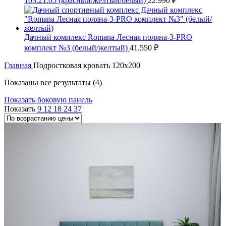
103.21.05 (красный/желтый/белый)
22.990
₽
Дачный комплекс Romana Лесная поляна-3-PRO
комплект №3 (белый/желтый)
41.550
₽
Главная
Подростковая кровать 120x200
Цены:
Показаны все результаты (4)
по
Показать боковую панель
возрастанию
Показать
9
12
18
24
37