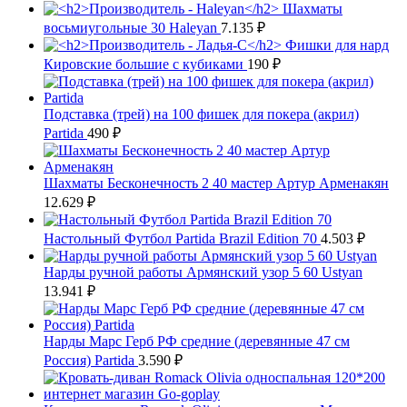
Шахматы
восьмиугольные 30 Haleyan
7.135
₽
Фишки для нард
Кировские большие с кубиками
190
₽
Подставка (трей) на 100 фишек для покера (акрил)
Partida
490
₽
Шахматы Бесконечность 2 40 мастер Артур Арменакян
12.629
₽
Настольный Футбол Partida Brazil Edition 70
4.503
₽
Нарды ручной работы Армянский узор 5 60 Ustyan
13.941
₽
Нарды Марс Герб РФ средние (деревянные 47 см
Россия) Partida
3.590
₽