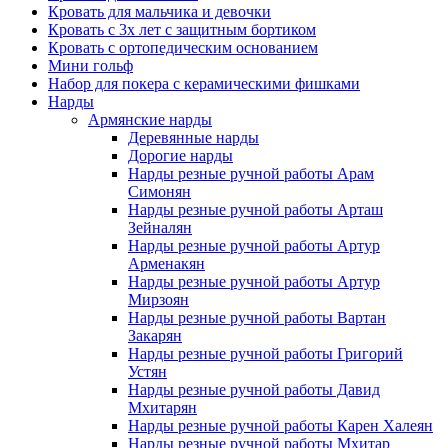
Кровать для мальчика и девочки
Кровать с 3х лет с защитным бортиком
Кровать с ортопедическим основанием
Мини гольф
Набор для покера с керамическими фишками
Нарды
Армянские нарды
Деревянные нарды
Дорогие нарды
Нарды резные ручной работы Арам
Симонян
Нарды резные ручной работы Арташ
Зейналян
Нарды резные ручной работы Артур
Арменакян
Нарды резные ручной работы Артур
Мирзоян
Нарды резные ручной работы Вартан
Закарян
Нарды резные ручной работы Григорий
Устян
Нарды резные ручной работы Давид
Мхитарян
Нарды резные ручной работы Карен Халеян
Нарды резные ручной работы Мхитар