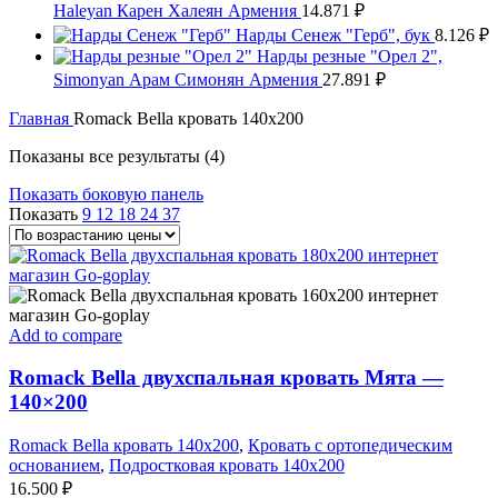
Haleyan Карен Халеян Армения
14.871
₽
Нарды Сенеж "Герб", бук
8.126
₽
Нарды резные "Орел 2",
Simonyan Арам Симонян Армения
27.891
₽
Главная
Romack Bella кровать 140x200
Цены:
Показаны все результаты (4)
по
Показать боковую панель
возрастанию
Показать
9
12
18
24
37
Add to compare
Romack Bella двухспальная кровать Мята —
140×200
Romack Bella кровать 140x200
,
Кровать с ортопедическим
основанием
,
Подростковая кровать 140x200
16.500
₽