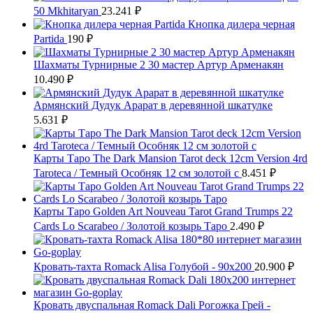
50 Mkhitaryan
23.241
₽
Кнопка дилера черная
Partida
190
₽
Шахматы Турнирные 2 30 мастер Артур Арменакян
10.490
₽
Армянский Дудук Арарат в деревянной шкатулке
5.631
₽
Карты Таро The Dark Mansion Tarot deck 12cm Version 4rd
Taroteca / Темный Особняк 12 см золотой с
8.451
₽
Карты Таро Golden Art Nouveau Tarot Grand Trumps 22
Cards Lo Scarabeo / Золотой козырь Таро
2.490
₽
Кровать-тахта Romack Alisa Голубой - 90х200
20.900
₽
Кровать двуспальная Romack Dali Рогожка Грей -