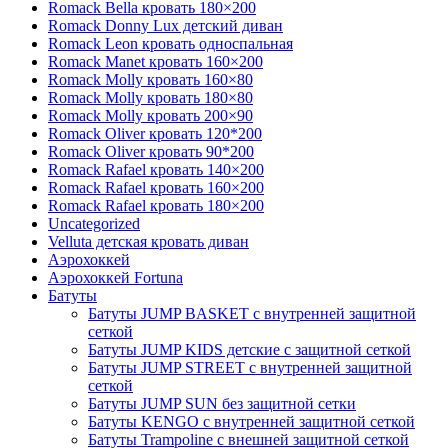
Romack Bella кровать 180×200
Romack Donny Lux детский диван
Romack Leon кровать односпальная
Romack Manet кровать 160×200
Romack Molly кровать 160×80
Romack Molly кровать 180×80
Romack Molly кровать 200×90
Romack Oliver кровать 120*200
Romack Oliver кровать 90*200
Romack Rafael кровать 140×200
Romack Rafael кровать 160×200
Romack Rafael кровать 180×200
Uncategorized
Velluta детская кровать диван
Аэрохоккей
Аэрохоккей Fortuna
Батуты
Батуты JUMP BASKET с внутренней защитной
сеткой
Батуты JUMP KIDS детские с защитной сеткой
Батуты JUMP STREET с внутренней защитной
сеткой
Батуты JUMP SUN без защитной сетки
Батуты KENGO с внутренней защитной сеткой
Батуты Trampoline с внешней защитной сеткой