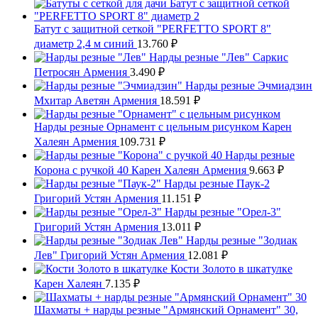
Батут с защитной сеткой "PERFETTO SPORT 8"
диаметр 2,4 м синий
13.760
₽
Нарды резные "Лев" Саркис
Петросян Армения
3.490
₽
Нарды резные Эчмиадзин
Мхитар Аветян Армения
18.591
₽
Нарды резные Орнамент с цельным рисунком Карен
Халеян Армения
109.731
₽
Нарды резные
Корона с ручкой 40 Карен Халеян Армения
9.663
₽
Нарды резные Паук-2
Григорий Устян Армения
11.151
₽
Нарды резные "Орел-3"
Григорий Устян Армения
13.011
₽
Нарды резные "Зодиак
Лев" Григорий Устян Армения
12.081
₽
Кости Золото в шкатулке
Карен Халеян
7.135
₽
Шахматы + нарды резные "Армянский Орнамент" 30,