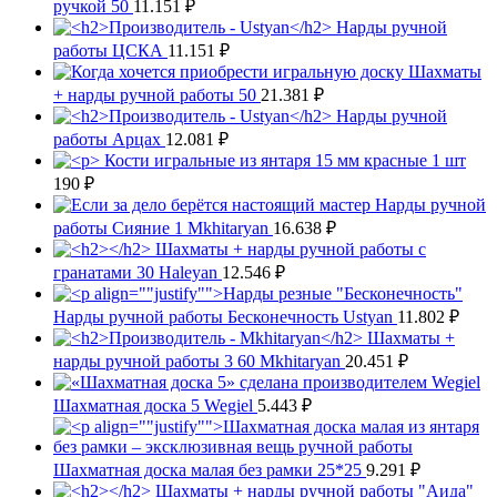
ручкой 50
11.151
₽
Нарды ручной
работы ЦСКА
11.151
₽
Шахматы
+ нарды ручной работы 50
21.381
₽
Нарды ручной
работы Арцах
12.081
₽
Кости игральные из янтаря 15 мм красные 1 шт
190
₽
Нарды ручной
работы Сияние 1 Mkhitaryan
16.638
₽
Шахматы + нарды ручной работы с
гранатами 30 Haleyan
12.546
₽
Нарды ручной работы Бесконечность Ustyan
11.802
₽
Шахматы +
нарды ручной работы 3 60 Mkhitaryan
20.451
₽
Шахматная доска 5 Wegiel
5.443
₽
Шахматная доска малая без рамки 25*25
9.291
₽
Шахматы + нарды ручной работы "Аида"