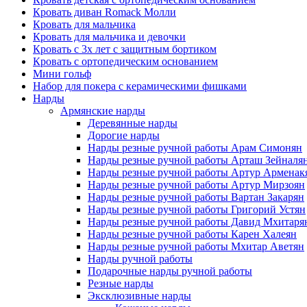
Кровать диван Romack Молли
Кровать для мальчика
Кровать для мальчика и девочки
Кровать с 3х лет с защитным бортиком
Кровать с ортопедическим основанием
Мини гольф
Набор для покера с керамическими фишками
Нарды
Армянские нарды
Деревянные нарды
Дорогие нарды
Нарды резные ручной работы Арам Симонян
Нарды резные ручной работы Арташ Зейналя
Нарды резные ручной работы Артур Арменак
Нарды резные ручной работы Артур Мирзоян
Нарды резные ручной работы Вартан Закарян
Нарды резные ручной работы Григорий Устян
Нарды резные ручной работы Давид Мхитаря
Нарды резные ручной работы Карен Халеян
Нарды резные ручной работы Мхитар Аветян
Нарды ручной работы
Подарочные нарды ручной работы
Резные нарды
Эксклюзивные нарды