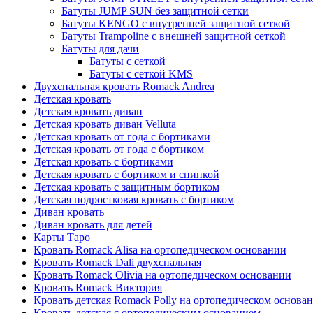
Батуты JUMP SUN без защитной сетки
Батуты KENGO с внутренней защитной сеткой
Батуты Trampoline с внешней защитной сеткой
Батуты для дачи
Батуты с сеткой
Батуты с сеткой KMS
Двухспальная кровать Romack Andrea
Детская кровать
Детская кровать диван
Детская кровать диван Velluta
Детская кровать от года с бортиками
Детская кровать от года с бортиком
Детская кровать с бортиками
Детская кровать с бортиком и спинкой
Детская кровать с защитным бортиком
Детская подростковая кровать с бортиком
Диван кровать
Диван кровать для детей
Карты Таро
Кровать Romack Alisa на ортопедическом основании
Кровать Romack Dali двухспальная
Кровать Romack Olivia на ортопедическом основании
Кровать Romack Виктория
Кровать детская Romack Polly на ортопедическом основа
Кровать детская с ортопедическим основанием