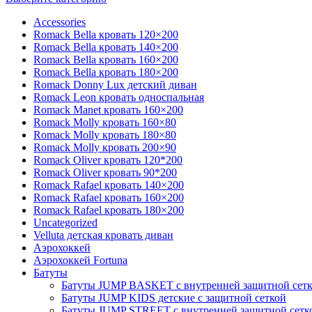
Accessories
Romack Bella кровать 120×200
Romack Bella кровать 140×200
Romack Bella кровать 160×200
Romack Bella кровать 180×200
Romack Donny Lux детский диван
Romack Leon кровать односпальная
Romack Manet кровать 160×200
Romack Molly кровать 160×80
Romack Molly кровать 180×80
Romack Molly кровать 200×90
Romack Oliver кровать 120*200
Romack Oliver кровать 90*200
Romack Rafael кровать 140×200
Romack Rafael кровать 160×200
Romack Rafael кровать 180×200
Uncategorized
Velluta детская кровать диван
Аэрохоккей
Аэрохоккей Fortuna
Батуты
Батуты JUMP BASKET с внутренней защитной сет
Батуты JUMP KIDS детские с защитной сеткой
Батуты JUMP STREET с внутренней защитной сетк