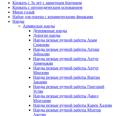
Кровать с 3х лет с защитным бортиком
Кровать с ортопедическим основанием
Мини гольф
Набор для покера с керамическими фишками
Нарды
Армянские нарды
Деревянные нарды
Дорогие нарды
Нарды резные ручной работы Арам
Симонян
Нарды резные ручной работы Арташ
Зейналян
Нарды резные ручной работы Артур
Арменакян
Нарды резные ручной работы Артур
Мирзоян
Нарды резные ручной работы Вартан
Закарян
Нарды резные ручной работы Григорий
Устян
Нарды резные ручной работы Давид
Мхитарян
Нарды резные ручной работы Карен Халеян
Нарды резные ручной работы Мхитар
Аветян