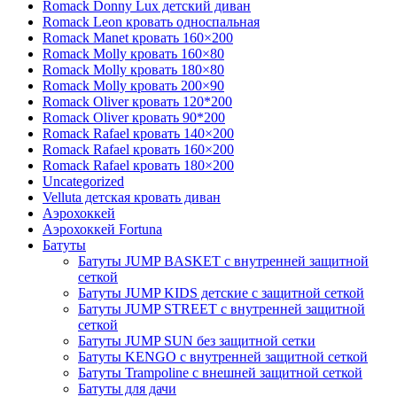
Romack Donny Lux детский диван
Romack Leon кровать односпальная
Romack Manet кровать 160×200
Romack Molly кровать 160×80
Romack Molly кровать 180×80
Romack Molly кровать 200×90
Romack Oliver кровать 120*200
Romack Oliver кровать 90*200
Romack Rafael кровать 140×200
Romack Rafael кровать 160×200
Romack Rafael кровать 180×200
Uncategorized
Velluta детская кровать диван
Аэрохоккей
Аэрохоккей Fortuna
Батуты
Батуты JUMP BASKET с внутренней защитной
сеткой
Батуты JUMP KIDS детские с защитной сеткой
Батуты JUMP STREET с внутренней защитной
сеткой
Батуты JUMP SUN без защитной сетки
Батуты KENGO с внутренней защитной сеткой
Батуты Trampoline с внешней защитной сеткой
Батуты для дачи