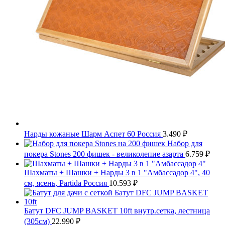
Нарды кожаные Шарм Аспет 60 Россия
3.490
₽
Набор для
покера Stones 200 фишек - великолепие азарта
6.759
₽
Шахматы + Шашки + Нарды 3 в 1 "Амбассадор 4", 40
см, ясень, Partida Россия
10.593
₽
Батут DFC JUMP BASKET 10ft внутр.сетка, лестница
(305cм)
22.990
₽