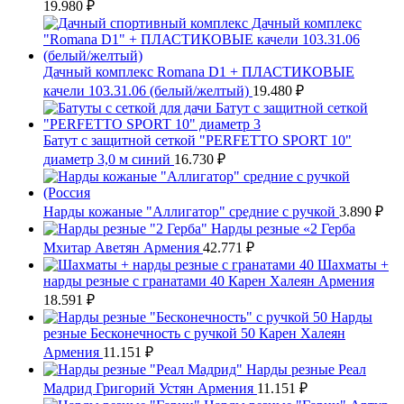
19.980
₽
Дачный комплекс Romana D1 + ПЛАСТИКОВЫЕ
качели 103.31.06 (белый/желтый)
19.480
₽
Батут с защитной сеткой "PERFETTO SPORT 10"
диаметр 3,0 м синий
16.730
₽
Нарды кожаные "Аллигатор" средние с ручкой
3.890
₽
Нарды резные «2 Герба
Мхитар Аветян Армения
42.771
₽
Шахматы +
нарды резные с гранатами 40 Карен Халеян Армения
18.591
₽
Нарды
резные Бесконечность с ручкой 50 Карен Халеян
Армения
11.151
₽
Нарды резные Реал
Мадрид Григорий Устян Армения
11.151
₽