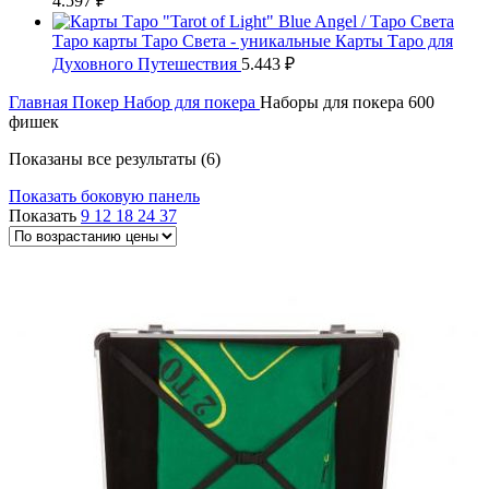
4.597
₽
Таро карты Таро Света - уникальные Карты Таро для
Духовного Путешествия
5.443
₽
Главная
Покер
Набор для покера
Наборы для покера 600
фишек
Цены:
Показаны все результаты (6)
по
Показать боковую панель
возрастанию
Показать
9
12
18
24
37