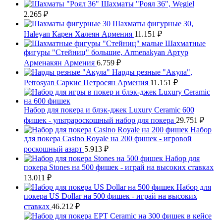
Шахматы "Роял 36", Wegiel
2.265
₽
Шахматы фигурные 30,
Haleyan Карен Халеян Армения
11.151
₽
Шахматные
фигуры "Стейниц" большие, Armenakyan Артур
Арменакян Армения
6.759
₽
Нарды резные "Акула",
Petrosyan Саркис Петросян Армения
11.151
₽
Набор для покера и блэк-джек Luxury Ceramic 600
фишек - ультрароскошный набор для покера
29.751
₽
Набор
для покера Casino Royale на 200 фишек - игровой
роскошный азарт
5.913
₽
Набор для
покера Stones на 500 фишек - играй на высоких ставках
13.011
₽
Набор для
покера US Dollar на 500 фишек - играй на высоких
ставках
46.212
₽