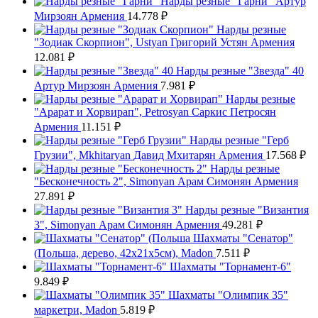
Нарды резные "Гарни" Артур
Мирзоян Армения
14.778
₽
Нарды резные
"Зодиак Скорпион", Ustyan Григорий Устян Армения
12.081
₽
Нарды резные "Звезда" 40
Артур Мирзоян Армения
7.981
₽
Нарды резные
"Арарат и Хорвирап", Petrosyan Саркис Петросян
Армения
11.151
₽
Нарды резные "Герб
Грузии", Mkhitaryan Давид Мхитарян Армения
17.568
₽
Нарды резные
"Бесконечность 2", Simonyan Арам Симонян Армения
27.891
₽
Нарды резные "Византия
3", Simonyan Арам Симонян Армения
49.281
₽
Шахматы "Сенатор"
(Польша, дерево, 42х21х5см), Madon
7.511
₽
Шахматы "Торнамент-6"
9.849
₽
Шахматы "Олимпик 35"
маркетри, Madon
5.819
₽