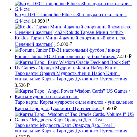
Батут DFC Trampoline Fitness 8ft наружн.сетка, св.зел.
(244см)
14.990
₽
Rokids Тарзан Мини 4 дачный спортивный комплекс
[Зеленый-желтый]
15.600
₽
Fortuna Junior FD-31 настольный футбол / кикер
7.410
₽
Таро карты Оракул Мудрость Феи и Набор Книг -
уникальные Карты Таро для Духовного Путешествия
3.526
₽
Таро карты Карты мудрости силы ангелов - уникальные
Карты Таро для Духовного Путешествия
3.590
₽
Таро карты Мудрость Карт Оракула Дао. Том I -
уникальные Карты Таро для Духовного Путешествия