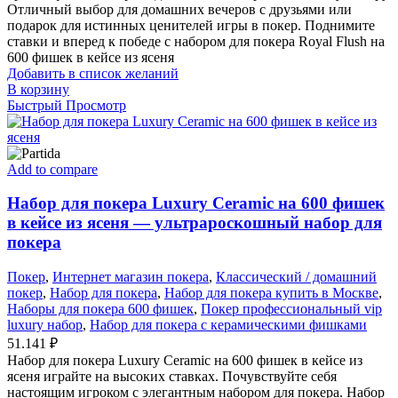
Отличный выбор для домашних вечеров с друзьями или
подарок для истинных ценителей игры в покер. Поднимите
ставки и вперед к победе с набором для покера Royal Flush на
600 фишек в кейсе из ясеня
Добавить в список желаний
В корзину
Быстрый Просмотр
Add to compare
Набор для покера Luxury Ceramic на 600 фишек
в кейсе из ясеня — ультрароскошный набор для
покера
Покер
,
Интернет магазин покера
,
Классический / домашний
покер
,
Набор для покера
,
Набор для покера купить в Москве
,
Наборы для покера 600 фишек
,
Покер профессиональный vip
luxury набор
,
Набор для покера с керамическими фишками
51.141
₽
Набор для покера Luxury Ceramic на 600 фишек в кейсе из
ясеня играйте на высоких ставках. Почувствуйте себя
настоящим игроком с элегантным набором для покера. Набор