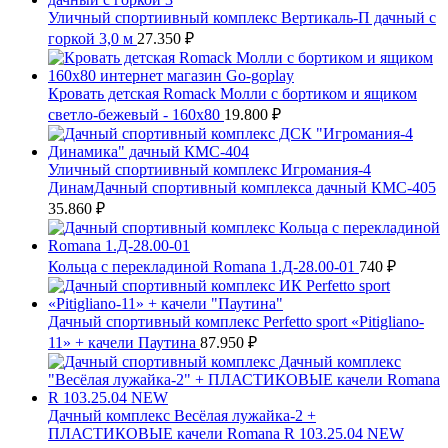
Уличный спортиивный комплекс Вертикаль-П дачный с
горкой 3,0 м
27.350
₽
Кровать детская Romack Молли с бортиком и ящиком
светло-бежевый - 160x80
19.800
₽
Уличный спортиивный комплекс Игромания-4
ДинамДачный спортивный комплекса дачный КМС-405
35.860
₽
Кольца с перекладиной Romana 1.Д-28.00-01
740
₽
Дачный спортивный комплекс Perfetto sport «Pitigliano-
11» + качели Паутина
87.950
₽
Дачный комплекс Весёлая лужайка-2 +
ПЛАСТИКОВЫЕ качели Romana R 103.25.04 NEW