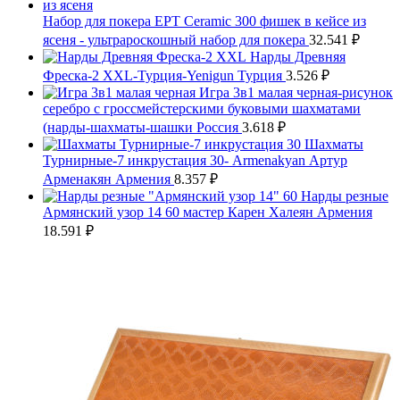
Набор для покера EPT Ceramic 300 фишек в кейсе из
ясеня - ультрароскошный набор для покера
32.541
₽
Нарды Древняя
Фреска-2 XXL-Турция-Yenigun Турция
3.526
₽
Игра 3в1 малая черная-рисунок
серебро с гроссмейстерскими буковыми шахматами
(нарды-шахматы-шашки Россия
3.618
₽
Шахматы
Турнирные-7 инкрустация 30- Armenakyan Артур
Арменакян Армения
8.357
₽
Нарды резные
Армянский узор 14 60 мастер Карен Халеян Армения
18.591
₽