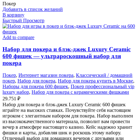
Покер
Добавить в список желаний
В корзину
Быстрый Просмотр
Add to compare
Набор для покера и блэк-джек Luxury Ceramic
600 фишек — ультрароскошный набор для
покера
Покер
,
Интернет магазин покера
,
Классический / домашний
покер
,
Набор для покера
,
Набор для покера купить в Москве
,
Наборы для покера 600 фишек
,
Покер профессиональный vip
luxury набор
,
Набор для покера с керамическими фишками
29.751
₽
Набор для покера и блэк-джек Luxury Ceramic 600 фишек
играйте на высоких ставках. Почувствуйте себя настоящим
игроком с элегантным набором для покера. Набор выполнен
из высококачественного материала, позволит вам провести
вечер в атмосфере настоящего казино. Кейс надежно хранит
фишки и карты, добавляя шик и роскошь этому набору.
Отличный выбор для домашних вечеров с друзьями или