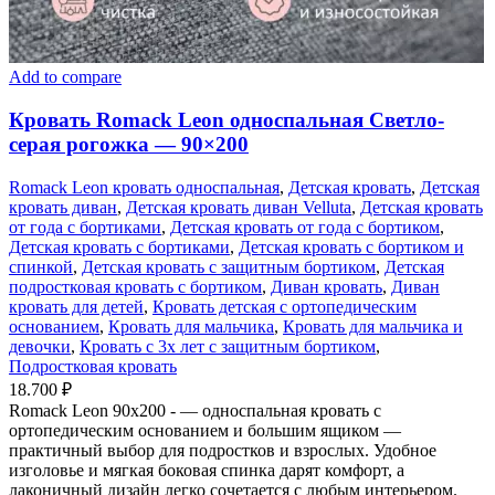
Add to compare
Кровать Romack Leon односпальная Светло-
серая рогожка — 90×200
Romack Leon кровать односпальная
,
Детская кровать
,
Детская
кровать диван
,
Детская кровать диван Velluta
,
Детская кровать
от года с бортиками
,
Детская кровать от года с бортиком
,
Детская кровать с бортиками
,
Детская кровать с бортиком и
спинкой
,
Детская кровать с защитным бортиком
,
Детская
подростковая кровать с бортиком
,
Диван кровать
,
Диван
кровать для детей
,
Кровать детская с ортопедическим
основанием
,
Кровать для мальчика
,
Кровать для мальчика и
девочки
,
Кровать с 3х лет с защитным бортиком
,
Подростковая кровать
18.700
₽
Romack Leon 90x200 - — односпальная кровать с
ортопедическим основанием и большим ящиком —
практичный выбор для подростков и взрослых. Удобное
изголовье и мягкая боковая спинка дарят комфорт, а
лаконичный дизайн легко сочетается с любым интерьером.