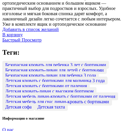
ортопедическим основанием и большим ящиком —
практичный выбор для подростков и взрослых. Удобное
изголовье и мягкая боковая спинка дарят комфорт, а
лаконичный дизайн легко сочетается с любым интерьером.
Уже в комплекте ящик и ортопедическое основание
Добавить в список желаний
В корзину
Быстрый Просмотр
Теги:
Безопасная кровать для ребенка 3 лет с бортиками
Безопасная кровать-диван для детей с бортиками
Безопасная кровать-диван для ребенка 3 года
Детская кровать с бортиками для мальчика 3 года
Детская кровать с бортиками от падения
Детская кровать-диван с высоким бортиком
Детская мебель диван-кровать с бортиками от падения
Детская мебель для сна: диван-кровать с бортиками
Детская софа
Детская тахта
Информация о магазине
О нас