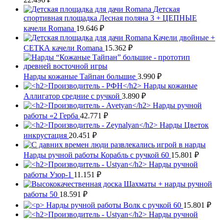
Детская
спортивная площадка Лесная поляна 3 + ЦЕПНЫЕ
качели Romana
19.646
₽
Качели двойные +
СЕТКА качели Romana
15.362
₽
Нарды кожаные Тайпан большие
3.990
₽
Нарды кожаные
Аллигатор средние с ручкой
3.890
₽
Нарды ручной
работы «2 Герба
42.771
₽
Нарды Цветок
инкрустация
20.451
₽
Нарды ручной работы Корабль с ручкой 60
15.801
₽
Нарды ручной
работы Узор-1
11.151
₽
Шахматы + нарды ручной
работы 50
18.591
₽
Нарды ручной работы Волк с ручкой 60
15.801
₽
Нарды ручной