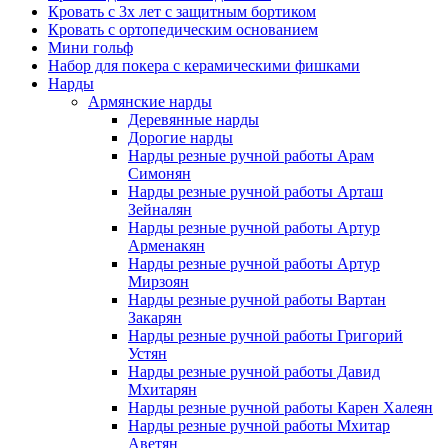
Кровать с 3х лет с защитным бортиком
Кровать с ортопедическим основанием
Мини гольф
Набор для покера с керамическими фишками
Нарды
Армянские нарды
Деревянные нарды
Дорогие нарды
Нарды резные ручной работы Арам
Симонян
Нарды резные ручной работы Арташ
Зейналян
Нарды резные ручной работы Артур
Арменакян
Нарды резные ручной работы Артур
Мирзоян
Нарды резные ручной работы Вартан
Закарян
Нарды резные ручной работы Григорий
Устян
Нарды резные ручной работы Давид
Мхитарян
Нарды резные ручной работы Карен Халеян
Нарды резные ручной работы Мхитар
Аветян