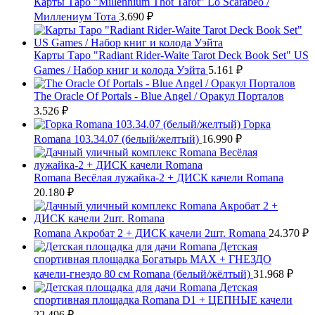
Карты Таро "Millennium Thot Tarot" Lo Scarabeo /
Миллениум Тота
3.690
₽
Карты Таро "Radiant Rider-Waite Tarot Deck Book Set" US
Games / Набор книг и колода Уэйта
5.161
₽
The Oracle Of Portals - Blue Angel / Оракул Порталов
3.526
₽
Горка
Romana 103.34.07 (белый/желтый)
16.990
₽
Romana Весёлая лужайка-2 + ДИСК качели Romana
20.180
₽
Romana Акробат 2 + ДИСК качели 2шт. Romana
24.370
₽
Детская
спортивная площадка Богатырь MAX + ГНЕЗДО
качели-гнездо 80 см Romana (белый/жёлтый)
31.968
₽
Детская
спортивная площадка Romana D1 + ЦЕПНЫЕ качели
22.496
₽