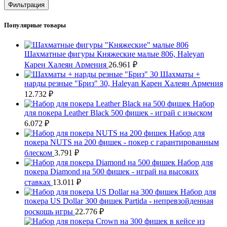
цена
цена
Фильтрация
Популярные товары
Шахматные фигуры Княжеские малые 806, Haleyan
Карен Халеян Армения
26.961
₽
Шахматы +
нарды резные "Бриз" 30, Haleyan Карен Халеян Армения
12.732
₽
Набор
для покера Leather Black 500 фишек - играй с изыском
6.072
₽
Набор для
покера NUTS на 200 фишек - покер с гарантированным
блеском
3.791
₽
Набор для
покера Diamond на 500 фишек - играй на высоких
ставках
13.011
₽
Набор для
покера US Dollar 300 фишек Partida - непревзойденная
роскошь игры
22.776
₽