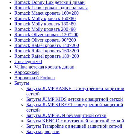
Romack Donny Lux детский диван
Romack Leon кровать односпальная
Romack Manet кровать 160×200
Romack Molly кровать 160×80
Romack Molly кровать 180×80
Romack Molly кровать 200×90
Romack Oliver кровать 120*200
Romack Oliver кровать 90*200
Romack Rafael кровать 140×200
Romack Rafael кровать 160×200
Romack Rafael кровать 180×200
Uncategorized
Velluta детская кровать диван
Аэрохоккей
Аэрохоккей Fortuna
Батуты
Батуты JUMP BASKET с внутренней защитной
сеткой
Батуты JUMP KIDS детские с защитной сеткой
Батуты JUMP STREET с внутренней защитной
сеткой
Батуты JUMP SUN без защитной сетки
Батуты KENGO с внутренней защитной сеткой
Батуты Trampoline с внешней защитной сеткой
Батуты для дачи