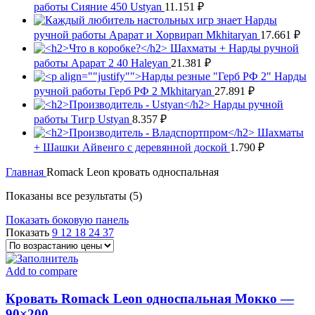
работы Сияние 450 Ustyan
11.151
₽
Нарды
ручной работы Арарат и Хорвирап Mkhitaryan
17.661
₽
Шахматы + Нарды ручной
работы Арарат 2 40 Haleyan
21.381
₽
Нарды
ручной работы Герб РФ 2 Mkhitaryan
27.891
₽
Нарды ручной
работы Тигр Ustyan
8.357
₽
Шахматы
+ Шашки Айвенго с деревянной доской
1.790
₽
Главная
Romack Leon кровать односпальная
Цены:
Показаны все результаты (5)
по
Показать боковую панель
возрастанию
Показать
9
12
18
24
37
Add to compare
Кровать Romack Leon односпальная Мокко —
90×200