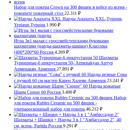
Набор для покера Crown на 300 фишек в кейсе из ясеня -
покорите покерный стол
22.311
₽
Нарды Анахита XXL-Турция-
Yenigun Турция
1.990
₽
Игра 3в1 малая с гроссмейстерскими буковыми
шахматами (нарды-шахматы-шашки) Классика
(400*200*60 Россия
4.269
₽
Шахматы
Турнирные-6 инкрустация 50- Armenakyan Артур
Арменакян Армения
27.891
₽
Нарды резные Сова
с ручкой 60 см мастер Карен Халеян Армения
23.241
₽
Нарды кожаные
Шарм Синие 60 Россия
3.490
₽
Набор
для покера Rubles Ceramic на 500 фишек -
ультрароскошный набор для покера
46.212
₽
Шахматы + Шашки + Нарды 3 в 1 "Амбассадор 2", 40
см, ясень, Partida Россия
9.291
₽