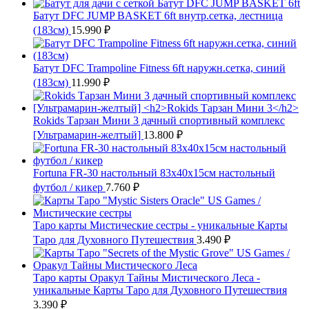
Батут DFC JUMP BASKET 6ft внутр.сетка, лестница
(183cм)
15.990
₽
Батут DFC Trampoline Fitness 6ft наружн.сетка, синий
(183см)
11.990
₽
Rokids Тарзан Мини 3 дачный спортивный комплекс
[Ультрамарин-желтый]
13.800
₽
Fortuna FR-30 настольный 83х40х15см настольный
футбол / кикер
7.760
₽
Таро карты Мистические сестры - уникальные Карты
Таро для Духовного Путешествия
3.490
₽
Таро карты Оракул Тайны Мистического Леса -
уникальные Карты Таро для Духовного Путешествия
3.390
₽