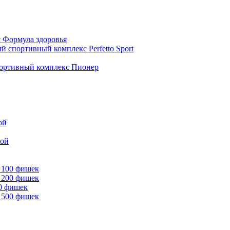
 Формула здоровья
й спортивный комплекс Perfetto Sport
ортивный комплекс Пионер
ой
кой
 100 фишек
 200 фишек
00 фишек
 500 фишек