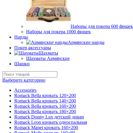
Наборы для покера 600 фишек
Наборы для покера 1000 фишек
Нарды
Армянские нарды
Покер аксессуары
Шахматы
Шахматы Армянские
Шашки
Выберите категорию
Accessories
Romack Bella кровать 120×200
Romack Bella кровать 140×200
Romack Bella кровать 160×200
Romack Bella кровать 180×200
Romack Donny Lux детский диван
Romack Leon кровать односпальная
Romack Manet кровать 160×200
Romack Molly кровать 160×80