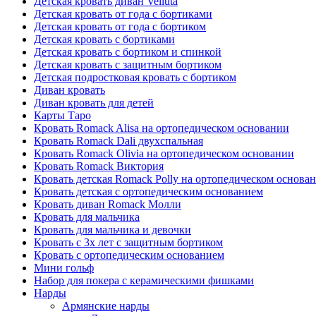
Детская кровать диван Velluta
Детская кровать от года с бортиками
Детская кровать от года с бортиком
Детская кровать с бортиками
Детская кровать с бортиком и спинкой
Детская кровать с защитным бортиком
Детская подростковая кровать с бортиком
Диван кровать
Диван кровать для детей
Карты Таро
Кровать Romack Alisa на ортопедическом основании
Кровать Romack Dali двухспальная
Кровать Romack Olivia на ортопедическом основании
Кровать Romack Виктория
Кровать детская Romack Polly на ортопедическом основа
Кровать детская с ортопедическим основанием
Кровать диван Romack Молли
Кровать для мальчика
Кровать для мальчика и девочки
Кровать с 3х лет с защитным бортиком
Кровать с ортопедическим основанием
Мини гольф
Набор для покера с керамическими фишками
Нарды
Армянские нарды