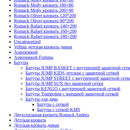
Romack Molly кровать 180×80
Romack Molly кровать 200×90
Romack Oliver кровать 120*200
Romack Oliver кровать 90*200
Romack Rafael кровать 140×200
Romack Rafael кровать 160×200
Romack Rafael кровать 180×200
Uncategorized
Velluta детская кровать диван
Аэрохоккей
Аэрохоккей Fortuna
Батуты
Батуты JUMP BASKET с внутренней защитной сет
Батуты JUMP KIDS детские с защитной сеткой
Батуты JUMP STREET с внутренней защитной сетк
Батуты JUMP SUN без защитной сетки
Батуты KENGO с внутренней защитной сеткой
Батуты Trampoline с внешней защитной сеткой
Батуты для дачи
Батуты с сеткой
Батуты с сеткой KMS
Двухспальная кровать Romack Andrea
Детская кровать
Детская кровать диван