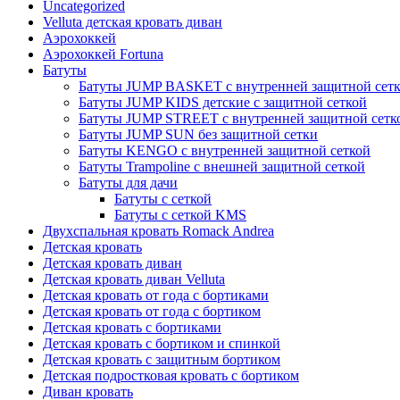
Uncategorized
Velluta детская кровать диван
Аэрохоккей
Аэрохоккей Fortuna
Батуты
Батуты JUMP BASKET с внутренней защитной сет
Батуты JUMP KIDS детские с защитной сеткой
Батуты JUMP STREET с внутренней защитной сетк
Батуты JUMP SUN без защитной сетки
Батуты KENGO с внутренней защитной сеткой
Батуты Trampoline с внешней защитной сеткой
Батуты для дачи
Батуты с сеткой
Батуты с сеткой KMS
Двухспальная кровать Romack Andrea
Детская кровать
Детская кровать диван
Детская кровать диван Velluta
Детская кровать от года с бортиками
Детская кровать от года с бортиком
Детская кровать с бортиками
Детская кровать с бортиком и спинкой
Детская кровать с защитным бортиком
Детская подростковая кровать с бортиком
Диван кровать