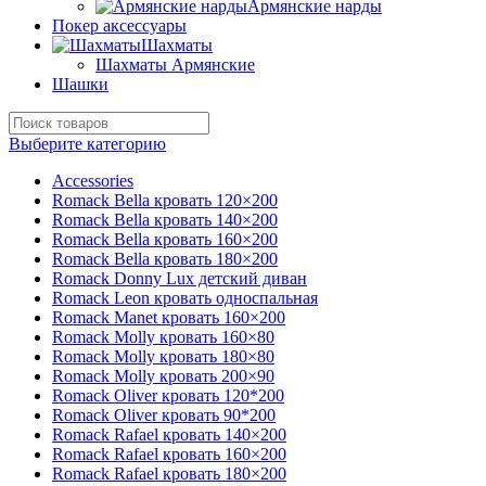
Армянские нарды
Покер аксессуары
Шахматы
Шахматы Армянские
Шашки
Выберите категорию
Accessories
Romack Bella кровать 120×200
Romack Bella кровать 140×200
Romack Bella кровать 160×200
Romack Bella кровать 180×200
Romack Donny Lux детский диван
Romack Leon кровать односпальная
Romack Manet кровать 160×200
Romack Molly кровать 160×80
Romack Molly кровать 180×80
Romack Molly кровать 200×90
Romack Oliver кровать 120*200
Romack Oliver кровать 90*200
Romack Rafael кровать 140×200
Romack Rafael кровать 160×200
Romack Rafael кровать 180×200