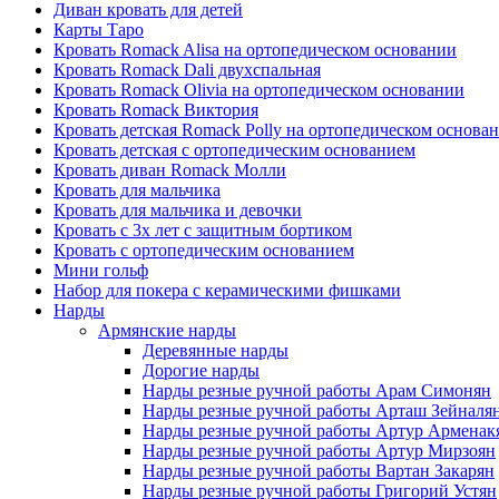
Диван кровать для детей
Карты Таро
Кровать Romack Alisa на ортопедическом основании
Кровать Romack Dali двухспальная
Кровать Romack Olivia на ортопедическом основании
Кровать Romack Виктория
Кровать детская Romack Polly на ортопедическом основа
Кровать детская с ортопедическим основанием
Кровать диван Romack Молли
Кровать для мальчика
Кровать для мальчика и девочки
Кровать с 3х лет с защитным бортиком
Кровать с ортопедическим основанием
Мини гольф
Набор для покера с керамическими фишками
Нарды
Армянские нарды
Деревянные нарды
Дорогие нарды
Нарды резные ручной работы Арам Симонян
Нарды резные ручной работы Арташ Зейналя
Нарды резные ручной работы Артур Арменак
Нарды резные ручной работы Артур Мирзоян
Нарды резные ручной работы Вартан Закарян
Нарды резные ручной работы Григорий Устян