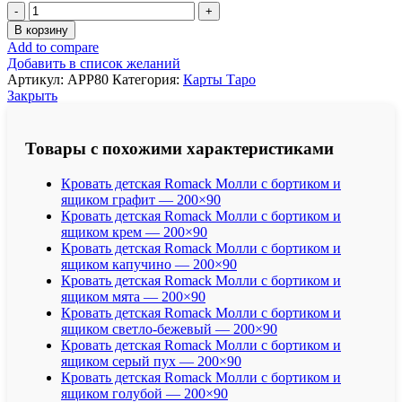
Количество
товара
В корзину
Карты
Add to compare
Таро
Добавить в список желаний
"Apprentice
Артикул:
APP80
Категория:
Карты Таро
Tarot
Закрыть
Deck"
US
Games
Товары с похожими характеристиками
/
Колода
Кровать детская Romack Молли с бортиком и
Учеников
ящиком графит — 200×90
Кровать детская Romack Молли с бортиком и
ящиком крем — 200×90
Кровать детская Romack Молли с бортиком и
ящиком капучино — 200×90
Кровать детская Romack Молли с бортиком и
ящиком мята — 200×90
Кровать детская Romack Молли с бортиком и
ящиком светло-бежевый — 200×90
Кровать детская Romack Молли с бортиком и
ящиком серый пух — 200×90
Кровать детская Romack Молли с бортиком и
ящиком голубой — 200×90