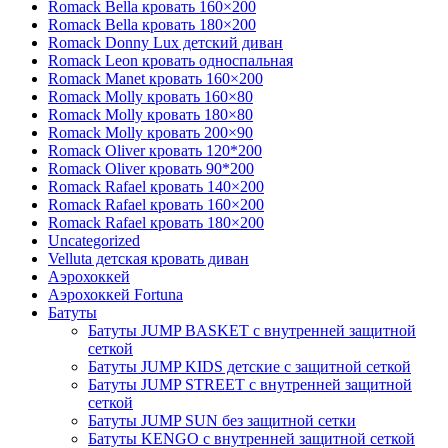
Romack Bella кровать 160×200
Romack Bella кровать 180×200
Romack Donny Lux детский диван
Romack Leon кровать односпальная
Romack Manet кровать 160×200
Romack Molly кровать 160×80
Romack Molly кровать 180×80
Romack Molly кровать 200×90
Romack Oliver кровать 120*200
Romack Oliver кровать 90*200
Romack Rafael кровать 140×200
Romack Rafael кровать 160×200
Romack Rafael кровать 180×200
Uncategorized
Velluta детская кровать диван
Аэрохоккей
Аэрохоккей Fortuna
Батуты
Батуты JUMP BASKET с внутренней защитной
сеткой
Батуты JUMP KIDS детские с защитной сеткой
Батуты JUMP STREET с внутренней защитной
сеткой
Батуты JUMP SUN без защитной сетки
Батуты KENGO с внутренней защитной сеткой