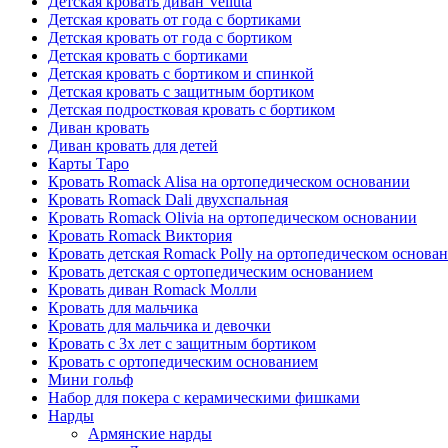
Детская кровать диван Velluta
Детская кровать от года с бортиками
Детская кровать от года с бортиком
Детская кровать с бортиками
Детская кровать с бортиком и спинкой
Детская кровать с защитным бортиком
Детская подростковая кровать с бортиком
Диван кровать
Диван кровать для детей
Карты Таро
Кровать Romack Alisa на ортопедическом основании
Кровать Romack Dali двухспальная
Кровать Romack Olivia на ортопедическом основании
Кровать Romack Виктория
Кровать детская Romack Polly на ортопедическом основа
Кровать детская с ортопедическим основанием
Кровать диван Romack Молли
Кровать для мальчика
Кровать для мальчика и девочки
Кровать с 3х лет с защитным бортиком
Кровать с ортопедическим основанием
Мини гольф
Набор для покера с керамическими фишками
Нарды
Армянские нарды