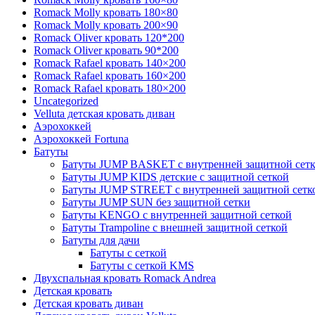
Romack Molly кровать 180×80
Romack Molly кровать 200×90
Romack Oliver кровать 120*200
Romack Oliver кровать 90*200
Romack Rafael кровать 140×200
Romack Rafael кровать 160×200
Romack Rafael кровать 180×200
Uncategorized
Velluta детская кровать диван
Аэрохоккей
Аэрохоккей Fortuna
Батуты
Батуты JUMP BASKET с внутренней защитной сет
Батуты JUMP KIDS детские с защитной сеткой
Батуты JUMP STREET с внутренней защитной сетк
Батуты JUMP SUN без защитной сетки
Батуты KENGO с внутренней защитной сеткой
Батуты Trampoline с внешней защитной сеткой
Батуты для дачи
Батуты с сеткой
Батуты с сеткой KMS
Двухспальная кровать Romack Andrea
Детская кровать
Детская кровать диван