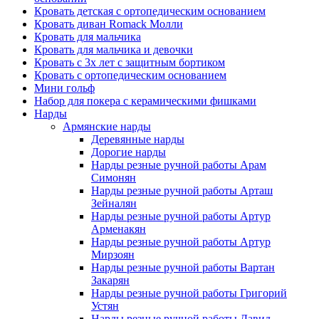
Кровать детская с ортопедическим основанием
Кровать диван Romack Молли
Кровать для мальчика
Кровать для мальчика и девочки
Кровать с 3х лет с защитным бортиком
Кровать с ортопедическим основанием
Мини гольф
Набор для покера с керамическими фишками
Нарды
Армянские нарды
Деревянные нарды
Дорогие нарды
Нарды резные ручной работы Арам
Симонян
Нарды резные ручной работы Арташ
Зейналян
Нарды резные ручной работы Артур
Арменакян
Нарды резные ручной работы Артур
Мирзоян
Нарды резные ручной работы Вартан
Закарян
Нарды резные ручной работы Григорий
Устян
Нарды резные ручной работы Давид