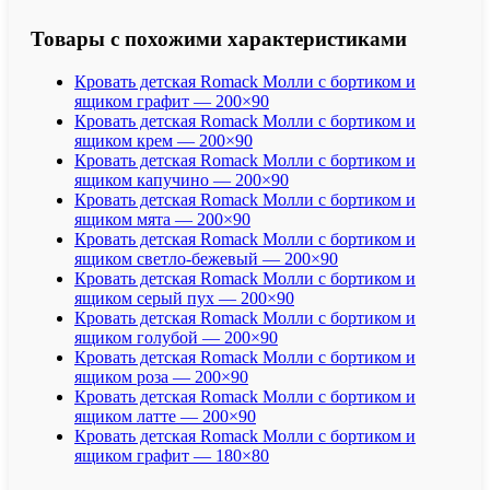
New
Edition"
Товары с похожими характеристиками
Blue
Angel
Кровать детская Romack Молли с бортиком и
/
ящиком графит — 200×90
Оракул
Кровать детская Romack Молли с бортиком и
Магдалины
ящиком крем — 200×90
Новое
Кровать детская Romack Молли с бортиком и
издание
ящиком капучино — 200×90
Кровать детская Romack Молли с бортиком и
ящиком мята — 200×90
Кровать детская Romack Молли с бортиком и
ящиком светло-бежевый — 200×90
Кровать детская Romack Молли с бортиком и
ящиком серый пух — 200×90
Кровать детская Romack Молли с бортиком и
ящиком голубой — 200×90
Кровать детская Romack Молли с бортиком и
ящиком роза — 200×90
Кровать детская Romack Молли с бортиком и
ящиком латте — 200×90
Кровать детская Romack Молли с бортиком и
ящиком графит — 180×80