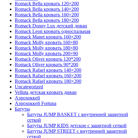
Romack Bella кровать 120×200
Romack Bella кровать 140×200
Romack Bella кровать 160×200
Romack Bella кровать 180×200
Romack Donny Lux детский диван
Romack Leon кровать односпальная
Romack Manet кровать 160×200
Romack Molly кровать 160×80
Romack Molly кровать 180×80
Romack Molly кровать 200×90
Romack Oliver кровать 120*200
Romack Oliver кровать 90*200
Romack Rafael кровать 140×200
Romack Rafael кровать 160×200
Romack Rafael кровать 180×200
Uncategorized
Velluta детская кровать диван
Аэрохоккей
Аэрохоккей Fortuna
Батуты
Батуты JUMP BASKET с внутренней защитной
сеткой
Батуты JUMP KIDS детские с защитной сеткой
Батуты JUMP STREET с внутренней защитной
сеткой