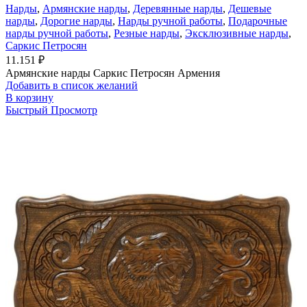
Нарды
,
Армянские нарды
,
Деревянные нарды
,
Дешевые
нарды
,
Дорогие нарды
,
Нарды ручной работы
,
Подарочные
нарды ручной работы
,
Резные нарды
,
Эксклюзивные нарды
,
Саркис Петросян
11.151
₽
Армянские нарды Саркис Петросян Армения
Добавить в список желаний
В корзину
Быстрый Просмотр