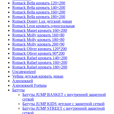
Romack Bella кровать 120×200
Romack Bella кровать 140×200
Romack Bella кровать 160×200
Romack Bella кровать 180×200
Romack Donny Lux детский диван
Romack Leon кровать односпальная
Romack Manet кровать 160×200
Romack Molly кровать 160×80
Romack Molly кровать 180×80
Romack Molly кровать 200×90
Romack Oliver кровать 120*200
Romack Oliver кровать 90*200
Romack Rafael кровать 140×200
Romack Rafael кровать 160×200
Romack Rafael кровать 180×200
Uncategorized
Velluta детская кровать диван
Аэрохоккей
Аэрохоккей Fortuna
Батуты
Батуты JUMP BASKET с внутренней защитной
сеткой
Батуты JUMP KIDS детские с защитной сеткой
Батуты JUMP STREET с внутренней защитной
сеткой