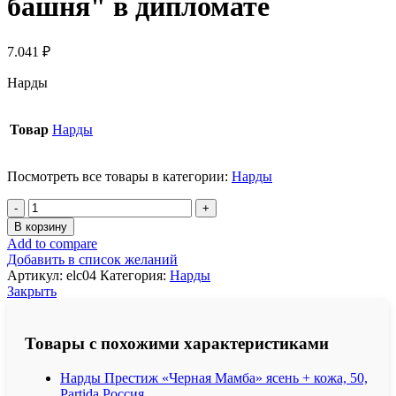
башня" в дипломате
7.041
₽
Нарды
Товар
Нарды
Посмотреть все товары в категории:
Нарды
Количество
товара
В корзину
Нарды
Add to compare
Бакинские
Добавить в список желаний
"Девичья
Артикул:
elc04
Категория:
Нарды
башня"
Закрыть
в
дипломате
Товары с похожими характеристиками
Нарды Престиж «Черная Мамба» ясень + кожа, 50,
Partida Россия