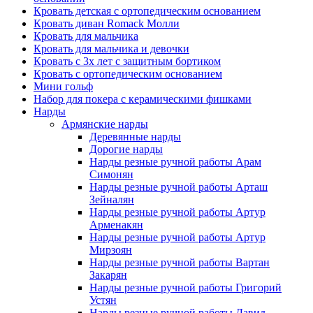
Кровать детская с ортопедическим основанием
Кровать диван Romack Молли
Кровать для мальчика
Кровать для мальчика и девочки
Кровать с 3х лет с защитным бортиком
Кровать с ортопедическим основанием
Мини гольф
Набор для покера с керамическими фишками
Нарды
Армянские нарды
Деревянные нарды
Дорогие нарды
Нарды резные ручной работы Арам
Симонян
Нарды резные ручной работы Арташ
Зейналян
Нарды резные ручной работы Артур
Арменакян
Нарды резные ручной работы Артур
Мирзоян
Нарды резные ручной работы Вартан
Закарян
Нарды резные ручной работы Григорий
Устян
Нарды резные ручной работы Давид