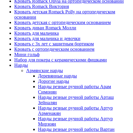
Кровать Romack Olivia на ортопедическом основании
Кровать Romack Виктория
Кровать детская Romack Polly на ортопедическом
основании
Кровать детская с ортопедическим основанием
Кровать диван Romack Молли
Кровать для мальчика
Кровать для мальчика и девочки
Кровать с 3х лет с защитным бортиком
Кровать с ортопедическим основанием
Мини гольф
Набор для покера с керамическими фишками
Нарды
Армянские нарды
Деревянные нарды
Дорогие нарды
Нарды резные ручной работы Арам
Симонян
Нарды резные ручной работы Арташ
Зейналян
Нарды резные ручной работы Артур
Арменакян
Нарды резные ручной работы Артур
Мирзоян
Нарды резные ручной работы Вартан