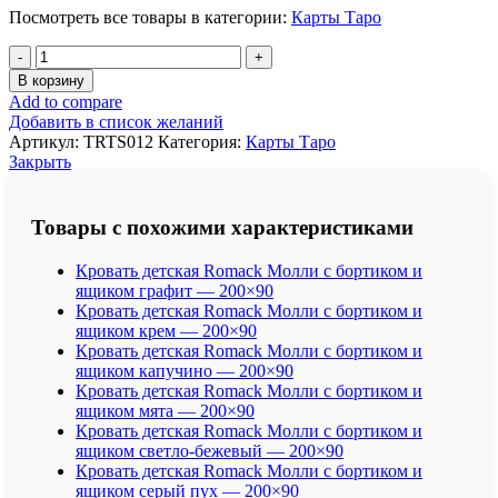
Посмотреть все товары в категории:
Карты Таро
Количество
товара
В корзину
Таро
Add to compare
карты
Добавить в список желаний
Таро
Артикул:
TRTS012
Категория:
Карты Таро
Мудрость
Закрыть
Стихий
-
уникальные
Товары с похожими характеристиками
Карты
Таро
Кровать детская Romack Молли с бортиком и
для
ящиком графит — 200×90
Духовного
Кровать детская Romack Молли с бортиком и
Путешествия
ящиком крем — 200×90
Кровать детская Romack Молли с бортиком и
ящиком капучино — 200×90
Кровать детская Romack Молли с бортиком и
ящиком мята — 200×90
Кровать детская Romack Молли с бортиком и
ящиком светло-бежевый — 200×90
Кровать детская Romack Молли с бортиком и
ящиком серый пух — 200×90