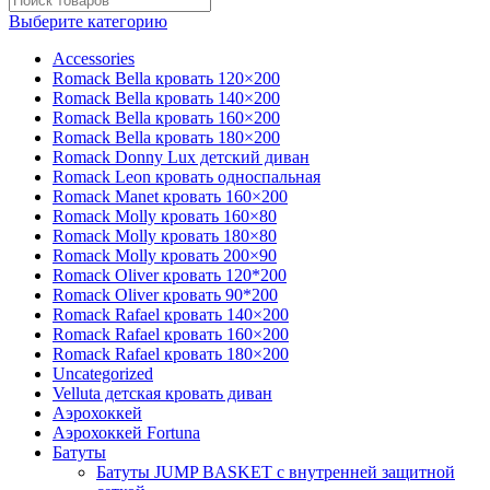
Выберите категорию
Accessories
Romack Bella кровать 120×200
Romack Bella кровать 140×200
Romack Bella кровать 160×200
Romack Bella кровать 180×200
Romack Donny Lux детский диван
Romack Leon кровать односпальная
Romack Manet кровать 160×200
Romack Molly кровать 160×80
Romack Molly кровать 180×80
Romack Molly кровать 200×90
Romack Oliver кровать 120*200
Romack Oliver кровать 90*200
Romack Rafael кровать 140×200
Romack Rafael кровать 160×200
Romack Rafael кровать 180×200
Uncategorized
Velluta детская кровать диван
Аэрохоккей
Аэрохоккей Fortuna
Батуты
Батуты JUMP BASKET с внутренней защитной