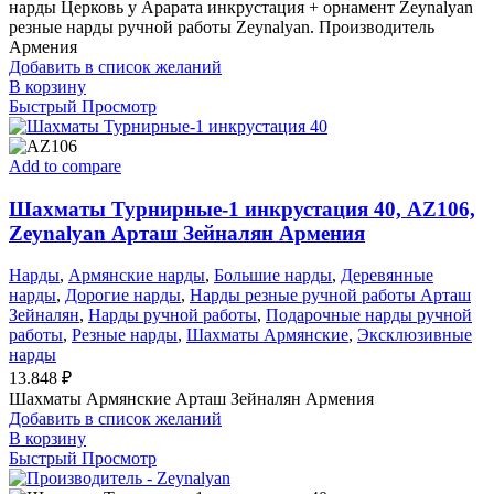
нарды Церковь у Арарата инкрустация + орнамент Zeynalyan
резные нарды ручной работы Zeynalyan. Производитель
Армения
Добавить в список желаний
В корзину
Быстрый Просмотр
Add to compare
Шахматы Турнирные-1 инкрустация 40, AZ106,
Zeynalyan Арташ Зейналян Армения
Нарды
,
Армянские нарды
,
Большие нарды
,
Деревянные
нарды
,
Дорогие нарды
,
Нарды резные ручной работы Арташ
Зейналян
,
Нарды ручной работы
,
Подарочные нарды ручной
работы
,
Резные нарды
,
Шахматы Армянские
,
Эксклюзивные
нарды
13.848
₽
Шахматы Армянские Арташ Зейналян Армения
Добавить в список желаний
В корзину
Быстрый Просмотр