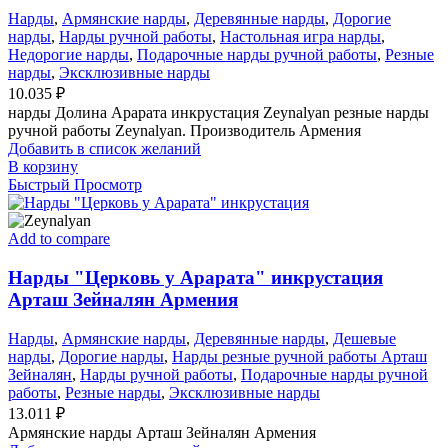
Нарды
,
Армянские нарды
,
Деревянные нарды
,
Дорогие
нарды
,
Нарды ручной работы
,
Настольная игра нарды
,
Недорогие нарды
,
Подарочные нарды ручной работы
,
Резные
нарды
,
Эксклюзивные нарды
10.035
₽
нарды Долина Арарата инкрустация Zeynalyan резные нарды
ручной работы Zeynalyan. Производитель Армения
Добавить в список желаний
В корзину
Быстрый Просмотр
Add to compare
Нарды "Церковь у Арарата" инкрустация
Арташ Зейналян Армения
Нарды
,
Армянские нарды
,
Деревянные нарды
,
Дешевые
нарды
,
Дорогие нарды
,
Нарды резные ручной работы Арташ
Зейналян
,
Нарды ручной работы
,
Подарочные нарды ручной
работы
,
Резные нарды
,
Эксклюзивные нарды
13.011
₽
Армянские нарды Арташ Зейналян Армения