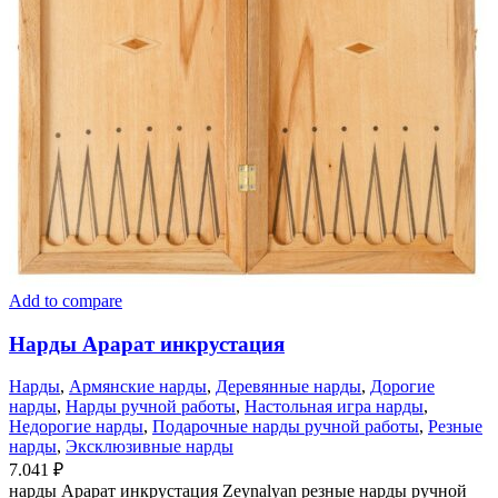
Add to compare
Нарды Арарат инкрустация
Нарды
,
Армянские нарды
,
Деревянные нарды
,
Дорогие
нарды
,
Нарды ручной работы
,
Настольная игра нарды
,
Недорогие нарды
,
Подарочные нарды ручной работы
,
Резные
нарды
,
Эксклюзивные нарды
7.041
₽
нарды Арарат инкрустация Zeynalyan резные нарды ручной