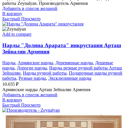
работы Zeynalyan. Производитель Армения
Добавить в список желаний
В корзину
Быстрый Просмотр
Add to compare
Нарды "Долина Арарата" инкрустация Арташ
Зейналян Армения
Нарды
,
Армянские нарды
,
Деревянные нарды
,
Дешевые
нарды
,
Дорогие нарды
,
Нарды резные ручной работы Арташ
Зейналян
,
Нарды ручной работы
,
Подарочные нарды ручной
работы
,
Резные нарды
,
Эксклюзивные нарды
10.035
₽
Армянские нарды Арташ Зейналян Армения
Добавить в список желаний
В корзину
Быстрый Просмотр