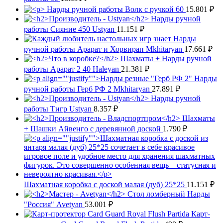
Нарды ручной работы Волк с ручкой 60
15.801
₽
Нарды ручной
работы Сияние 450 Ustyan
11.151
₽
Нарды
ручной работы Арарат и Хорвирап Mkhitaryan
17.661
₽
Шахматы + Нарды ручной
работы Арарат 2 40 Haleyan
21.381
₽
Нарды
ручной работы Герб РФ 2 Mkhitaryan
27.891
₽
Нарды ручной
работы Тигр Ustyan
8.357
₽
Шахматы
+ Шашки Айвенго с деревянной доской
1.790
₽
Шахматная коробка с доской малая (дуб) 25*25
11.151
₽
Стол ломберный Нарды
"Россия" Avetyan
53.001
₽
Карт-