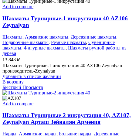
Add to compare
Шахматы Турнирные-1 инкрустация 40 AZ106
Zeynalyan
Шахматы
,
Армянские шахматы
,
Деревянные шахматы
,
Подарочные шахматы
,
Резные шахматы
,
Сувенирные
шахматы
,
Фигурные шахматы
,
Шахматы ручной работы из
дерева
13.848
₽
Шахматы Турнирные-1 инкрустация 40 AZ106 Zeynalyan
производитель-Zeynalyan
Добавить в список желаний
В корзину
Быстрый Просмотр
Add to compare
Шахматы Турнирные-2 инкрустация 40, AZ107,
Zeynalyan Арташ Зейналян Армения
Нарды
,
Армянские нарды
,
Большие нарды
,
Деревянные