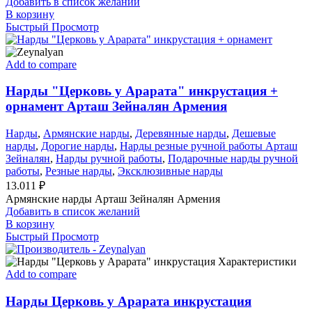
Добавить в список желаний
В корзину
Быстрый Просмотр
Add to compare
Нарды "Церковь у Арарата" инкрустация +
орнамент Арташ Зейналян Армения
Нарды
,
Армянские нарды
,
Деревянные нарды
,
Дешевые
нарды
,
Дорогие нарды
,
Нарды резные ручной работы Арташ
Зейналян
,
Нарды ручной работы
,
Подарочные нарды ручной
работы
,
Резные нарды
,
Эксклюзивные нарды
13.011
₽
Армянские нарды Арташ Зейналян Армения
Добавить в список желаний
В корзину
Быстрый Просмотр
Add to compare
Нарды Церковь у Арарата инкрустация