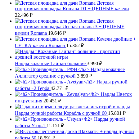
Детская
спортивная площадка Romana D1 + ЦЕПНЫЕ качели
22.496
₽
Детская
спортивная площадка Лесная поляна 3 + ЦЕПНЫЕ
качели Romana
19.646
₽
Качели двойные +
СЕТКА качели Romana
15.362
₽
Нарды кожаные Тайпан большие
3.990
₽
Нарды кожаные
Аллигатор средние с ручкой
3.890
₽
Нарды ручной
работы «2 Герба
42.771
₽
Нарды Цветок
инкрустация
20.451
₽
Нарды ручной работы Корабль с ручкой 60
15.801
₽
Нарды ручной
работы Узор-1
11.151
₽
Шахматы + нарды ручной
работы 50
18.591
₽