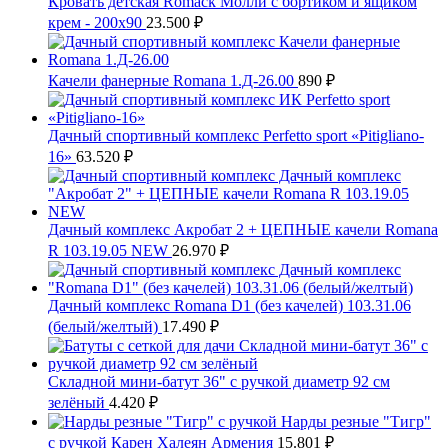
Кровать детская Romack Молли с бортиком и ящиком
крем - 200x90
23.500
₽
Качели фанерные Romana 1.Д-26.00
890
₽
Дачный спортивный комплекс Perfetto sport «Pitigliano-
16»
63.520
₽
Дачный комплекс Акробат 2 + ЦЕПНЫЕ качели Romana
R 103.19.05 NEW
26.970
₽
Дачный комплекс Romana D1 (без качелей) 103.31.06
(белый/желтый)
17.490
₽
Складной мини-батут 36" с ручкой диаметр 92 см
зелёный
4.420
₽
Нарды резные "Тигр"
с ручкой Карен Халеян Армения
15.801
₽