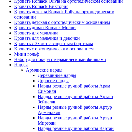
Кровать Romack Olivia на ортопедическом основании
Кровать Romack Виктория
Кровать детская Romack Polly на ортопедическом
основании
Кровать детская с ортопедическим основанием
Кровать диван Romack Молли
Кровать для мальчика
Кровать для мальчика и девочки
Кровать с 3х лет с защитным бортиком
Кровать с ортопедическим основанием
Мини гольф
Набор для покера с керамическими фишками
Нарды
Армянские нарды
Деревянные нарды
Дорогие нарды
Нарды резные ручной работы Арам
Симонян
Нарды резные ручной работы Арташ
Зейналян
Нарды резные ручной работы Артур
Арменакян
Нарды резные ручной работы Артур
Мирзоян
Нарды резные ручной работы Вартан