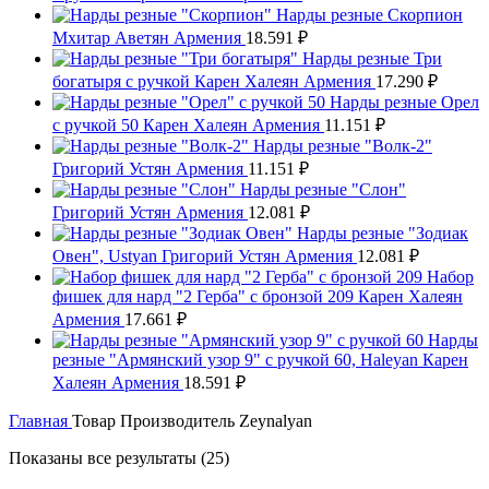
Нарды резные Скорпион
Мхитар Аветян Армения
18.591
₽
Нарды резные Три
богатыря с ручкой Карен Халеян Армения
17.290
₽
Нарды резные Орел
с ручкой 50 Карен Халеян Армения
11.151
₽
Нарды резные "Волк-2"
Григорий Устян Армения
11.151
₽
Нарды резные "Слон"
Григорий Устян Армения
12.081
₽
Нарды резные "Зодиак
Овен", Ustyan Григорий Устян Армения
12.081
₽
Набор
фишек для нард "2 Герба" с бронзой 209 Карен Халеян
Армения
17.661
₽
Нарды
резные "Армянский узор 9" с ручкой 60, Haleyan Карен
Халеян Армения
18.591
₽
Главная
Товар Производитель
Zeynalyan
Цены:
Показаны все результаты (25)
по