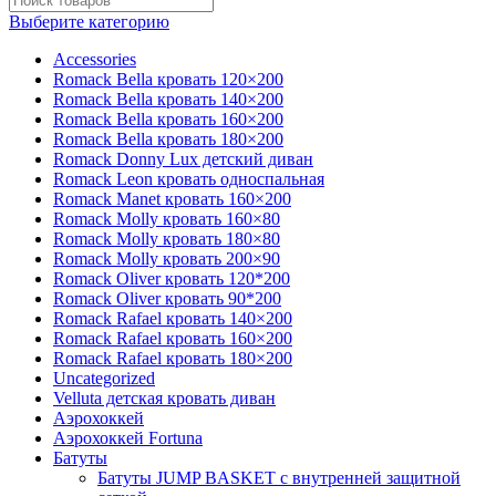
Выберите категорию
Accessories
Romack Bella кровать 120×200
Romack Bella кровать 140×200
Romack Bella кровать 160×200
Romack Bella кровать 180×200
Romack Donny Lux детский диван
Romack Leon кровать односпальная
Romack Manet кровать 160×200
Romack Molly кровать 160×80
Romack Molly кровать 180×80
Romack Molly кровать 200×90
Romack Oliver кровать 120*200
Romack Oliver кровать 90*200
Romack Rafael кровать 140×200
Romack Rafael кровать 160×200
Romack Rafael кровать 180×200
Uncategorized
Velluta детская кровать диван
Аэрохоккей
Аэрохоккей Fortuna
Батуты
Батуты JUMP BASKET с внутренней защитной