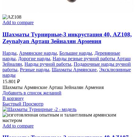
Add to compare
Шахматы Турнирные-3 инкрустация 40, AZ108,
Zeynalyan Арташ Зейналян Армения
Нарды
,
Армянские нарды
,
Большие нарды
,
Деревянные
нарды
,
Дорогие нарды
,
Нарды резные ручной работы Арташ
Зейналян
,
Нарды ручной работы
,
Подарочные нарды ручной
работы
,
Резные нарды
,
Шахматы Армянские
,
Эксклюзивные
нарды
15.801
₽
Шахматы Армянские Арташ Зейналян Армения
Добавить в список желаний
В корзину
Быстрый Просмотр
Add to compare