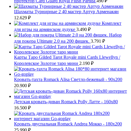
протектор Card Guard Royal Flush Partida
490
₽
Шахматы Турнирные 2 40 мастер Артур Арменакян
12.629
₽
Комплект
для игры на армянском дудуке
3.490
₽
Набор
для покера Ultimate 2.0 на 200 фишек.
3.791
₽
Карты Таро Gilded Tarot Royale mini Cards Llewellyn /
Королевское Золотое таро мини
2.190
₽
Кровать-тахта Romack Alisa Светло-бежевый - 90х200
20.900
₽
Детская кровать-диван Romack Polly Латте - 160x80
16.500
₽
Кровать двуспальная Romack Andrea Мокко - 180x200
25.990
₽