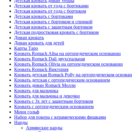
Детская кровать диван Velluta
Детская кровать от года с бортиками
Детская кровать от года с бортиком
Детская кровать с бортиками
Детская кровать с бортиком и спинкой
Детская кровать с защитным бортиком
Детская подростковая кровать с бортиком
Диван кровать
Диван кровать для детей
Карты Таро
Кровать Romack Alisa на ортопедическом основании
Кровать Romack Dali двухспальная
Кровать Romack Olivia на ортопедическом основании
Кровать Romack Виктория
Кровать детская Romack Polly на ортопедическом основа
Кровать детская с ортопедическим основанием
Кровать диван Romack Молли
Кровать для мальчика
Кровать для мальчика и девочки
Кровать с 3х лет с защитным бортиком
Кровать с ортопедическим основанием
Мини гольф
Набор для покера с керамическими фишками
Нарды
Армянские нарды