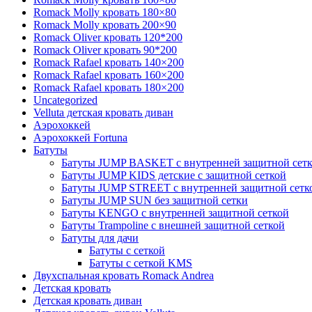
Romack Molly кровать 180×80
Romack Molly кровать 200×90
Romack Oliver кровать 120*200
Romack Oliver кровать 90*200
Romack Rafael кровать 140×200
Romack Rafael кровать 160×200
Romack Rafael кровать 180×200
Uncategorized
Velluta детская кровать диван
Аэрохоккей
Аэрохоккей Fortuna
Батуты
Батуты JUMP BASKET с внутренней защитной сет
Батуты JUMP KIDS детские с защитной сеткой
Батуты JUMP STREET с внутренней защитной сетк
Батуты JUMP SUN без защитной сетки
Батуты KENGO с внутренней защитной сеткой
Батуты Trampoline с внешней защитной сеткой
Батуты для дачи
Батуты с сеткой
Батуты с сеткой KMS
Двухспальная кровать Romack Andrea
Детская кровать
Детская кровать диван