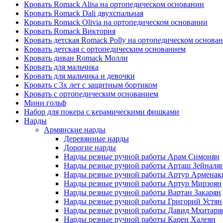
Кровать Romack Alisa на ортопедическом основании
Кровать Romack Dali двухспальная
Кровать Romack Olivia на ортопедическом основании
Кровать Romack Виктория
Кровать детская Romack Polly на ортопедическом основа
Кровать детская с ортопедическим основанием
Кровать диван Romack Молли
Кровать для мальчика
Кровать для мальчика и девочки
Кровать с 3х лет с защитным бортиком
Кровать с ортопедическим основанием
Мини гольф
Набор для покера с керамическими фишками
Нарды
Армянские нарды
Деревянные нарды
Дорогие нарды
Нарды резные ручной работы Арам Симонян
Нарды резные ручной работы Арташ Зейналя
Нарды резные ручной работы Артур Арменак
Нарды резные ручной работы Артур Мирзоян
Нарды резные ручной работы Вартан Закарян
Нарды резные ручной работы Григорий Устян
Нарды резные ручной работы Давид Мхитаря
Нарды резные ручной работы Карен Халеян