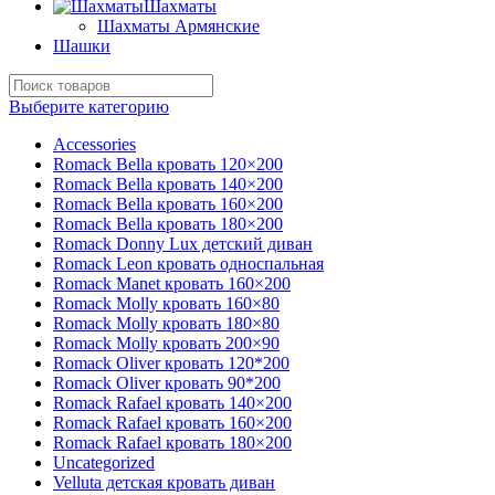
Шахматы
Шахматы Армянские
Шашки
Выберите категорию
Accessories
Romack Bella кровать 120×200
Romack Bella кровать 140×200
Romack Bella кровать 160×200
Romack Bella кровать 180×200
Romack Donny Lux детский диван
Romack Leon кровать односпальная
Romack Manet кровать 160×200
Romack Molly кровать 160×80
Romack Molly кровать 180×80
Romack Molly кровать 200×90
Romack Oliver кровать 120*200
Romack Oliver кровать 90*200
Romack Rafael кровать 140×200
Romack Rafael кровать 160×200
Romack Rafael кровать 180×200
Uncategorized
Velluta детская кровать диван