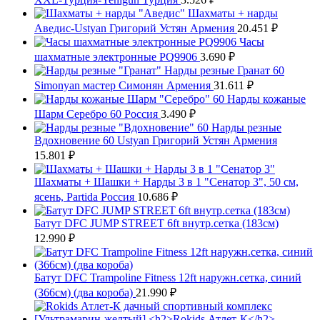
Шахматы + нарды
Аведис-Ustyan Григорий Устян Армения
20.451
₽
Часы
шахматные электронные PQ9906
3.690
₽
Нарды резные Гранат 60
Simonyan мастер Симонян Армения
31.611
₽
Нарды кожаные
Шарм Серебро 60 Россия
3.490
₽
Нарды резные
Вдохновение 60 Ustyan Григорий Устян Армения
15.801
₽
Шахматы + Шашки + Нарды 3 в 1 "Сенатор 3", 50 см,
ясень, Partida Россия
10.686
₽
Батут DFC JUMP STREET 6ft внутр.сетка (183cм)
12.990
₽
Батут DFC Trampoline Fitness 12ft наружн.сетка, синий
(366см) (два короба)
21.990
₽