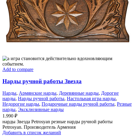
Add to compare
Нарды ручной работы Звезда
Нарды
,
Армянские нарды
,
Деревянные нарды
,
Дорогие
нарды
,
Нарды ручной работы
,
Настольная игра нарды
,
Недорогие нарды
,
Подарочные нарды ручной работы
,
Резные
нарды
,
Эксклюзивные нарды
1.990
₽
нарды Звезда Petrosyan резные нарды ручной работы
Petrosyan. Производитель Армения
Добавить в список желаний