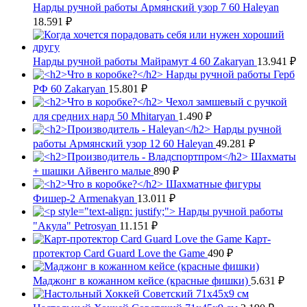
Нарды ручной работы Армянский узор 7 60 Haleyan
18.591
₽
Нарды ручной работы Майрамут 4 60 Zakaryan
13.941
₽
Нарды ручной работы Герб
РФ 60 Zakaryan
15.801
₽
Чехол замшевый с ручкой
для средних нард 50 Mhitaryan
1.490
₽
Нарды ручной
работы Армянский узор 12 60 Haleyan
49.281
₽
Шахматы
+ шашки Айвенго малые
890
₽
Шахматные фигуры
Фишер-2 Armenakyan
13.011
₽
Нарды ручной работы
"Акула" Petrosyan
11.151
₽
Карт-
протектор Card Guard Love the Game
490
₽
Маджонг в кожанном кейсе (красные фишки)
5.631
₽