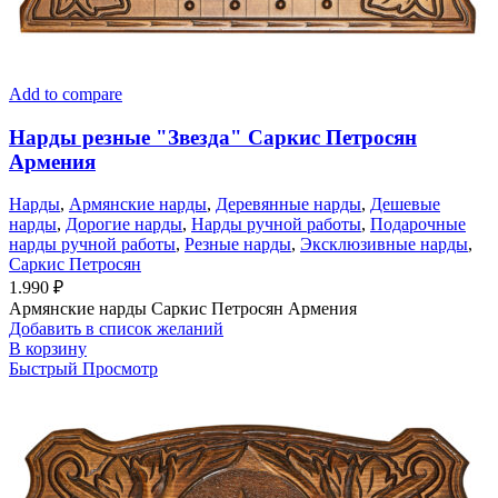
Add to compare
Нарды резные "Звезда" Саркис Петросян
Армения
Нарды
,
Армянские нарды
,
Деревянные нарды
,
Дешевые
нарды
,
Дорогие нарды
,
Нарды ручной работы
,
Подарочные
нарды ручной работы
,
Резные нарды
,
Эксклюзивные нарды
,
Саркис Петросян
1.990
₽
Армянские нарды Саркис Петросян Армения
Добавить в список желаний
В корзину
Быстрый Просмотр