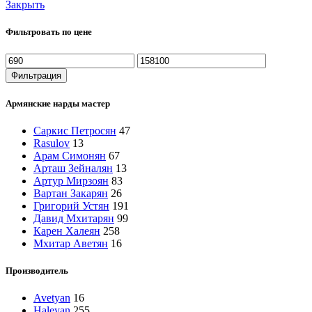
Закрыть
Фильтровать по цене
Минимальная
Максимальная
цена
цена
Фильтрация
Армянские нарды мастер
Саркис Петросян
47
Rasulov
13
Арам Симонян
67
Арташ Зейналян
13
Артур Мирзоян
83
Вартан Закарян
26
Григорий Устян
191
Давид Мхитарян
99
Карен Халеян
258
Мхитар Аветян
16
Производитель
Avetyan
16
Haleyan
255