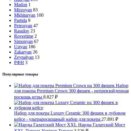
Madon
1
Mirzoyan
83
Mkhitaryan
100
Partida
9
Petrosyan
47
Rasulov
23
Rovertime
2
Simonyan
67
Ustyan
186
Zakaryan
26
Zeynalyan
13
РФН
3
Популярные товары
Набор
для покера Premium Crown 300 фишек - непревзойденная
роскошь игры
8.827
₽
Набор для покера Luxury Ceramic 300 фишек в дубовом
кейсе - ультрароскошный набор для покера
27.891
₽
Нарды Галатский Мост
XXL-Турция-Yenigun Турция
3.526
₽