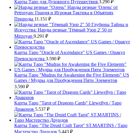
Карты Таро для Духовного Путешествия
3.290
₽
Нарды резные 'Олень' от
Petrosyan: Грация и Игровая Тактика в Объятиях
Природы
11.151
₽
Глубины Тайны и
Искусства: Нарды резные 'Тёмный Узор 2' 50 от
Mirzoyan
9.291
₽
Карты Таро "Oracle of Ascendance" US Games / Оракул
Превосходства
3.590
₽
Карты Таро "Mudras for Awakening the Five Elements" US
Games / Мудры для Пробуждения Пяти Элементов
3.590
₽
Карты Таро "Tarot of Dragons Cards" Llewellyn / Таро
Драконов
5.537
₽
Карты Таро "The Druid Craft Tarot" ST.MARTINS / Таро
Мастерство Друидов
5.443
₽