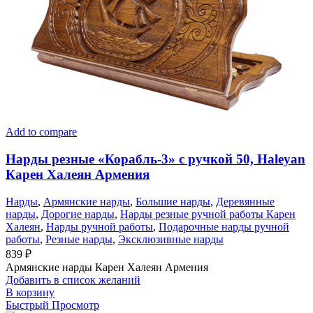
Add to compare
Нарды резные «Корабль-3» с ручкой 50, Haleyan
Карен Халеян Армения
Нарды
,
Армянские нарды
,
Большие нарды
,
Деревянные
нарды
,
Дорогие нарды
,
Нарды резные ручной работы Карен
Халеян
,
Нарды ручной работы
,
Подарочные нарды ручной
работы
,
Резные нарды
,
Эксклюзивные нарды
839
₽
Армянские нарды Карен Халеян Армения
Добавить в список желаний
В корзину
Быстрый Просмотр