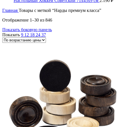
Настольный Хоккей Советский 71х45х9 см
2.190
₽
Главная
Товары с меткой “Нарды премиум класса”
Цены:
Отображение 1–30 из 846
по
Показать боковую панель
возрастанию
Показать
9
12
18
24
37