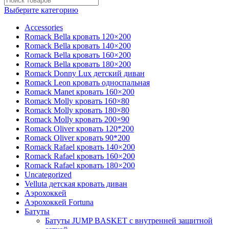
Выберите категорию
Accessories
Romack Bella кровать 120×200
Romack Bella кровать 140×200
Romack Bella кровать 160×200
Romack Bella кровать 180×200
Romack Donny Lux детский диван
Romack Leon кровать односпальная
Romack Manet кровать 160×200
Romack Molly кровать 160×80
Romack Molly кровать 180×80
Romack Molly кровать 200×90
Romack Oliver кровать 120*200
Romack Oliver кровать 90*200
Romack Rafael кровать 140×200
Romack Rafael кровать 160×200
Romack Rafael кровать 180×200
Uncategorized
Velluta детская кровать диван
Аэрохоккей
Аэрохоккей Fortuna
Батуты
Батуты JUMP BASKET с внутренней защитной