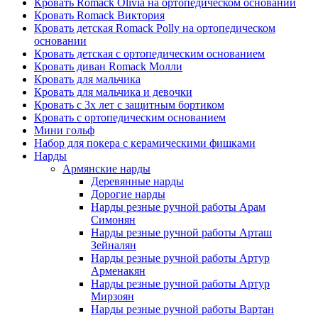
Кровать Romack Olivia на ортопедическом основании
Кровать Romack Виктория
Кровать детская Romack Polly на ортопедическом
основании
Кровать детская с ортопедическим основанием
Кровать диван Romack Молли
Кровать для мальчика
Кровать для мальчика и девочки
Кровать с 3х лет с защитным бортиком
Кровать с ортопедическим основанием
Мини гольф
Набор для покера с керамическими фишками
Нарды
Армянские нарды
Деревянные нарды
Дорогие нарды
Нарды резные ручной работы Арам
Симонян
Нарды резные ручной работы Арташ
Зейналян
Нарды резные ручной работы Артур
Арменакян
Нарды резные ручной работы Артур
Мирзоян
Нарды резные ручной работы Вартан