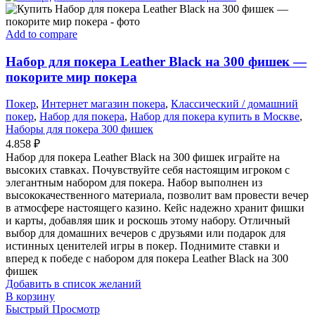
Add to compare
Набор для покера Leather Black на 300 фишек —
покорите мир покера
Покер
,
Интернет магазин покера
,
Классический / домашний
покер
,
Набор для покера
,
Набор для покера купить в Москве
,
Наборы для покера 300 фишек
4.858
₽
Набор для покера Leather Black на 300 фишек играйте на
высоких ставках. Почувствуйте себя настоящим игроком с
элегантным набором для покера. Набор выполнен из
высококачественного материала, позволит вам провести вечер
в атмосфере настоящего казино. Кейс надежно хранит фишки
и карты, добавляя шик и роскошь этому набору. Отличный
выбор для домашних вечеров с друзьями или подарок для
истинных ценителей игры в покер. Поднимите ставки и
вперед к победе с набором для покера Leather Black на 300
фишек
Добавить в список желаний
В корзину
Быстрый Просмотр