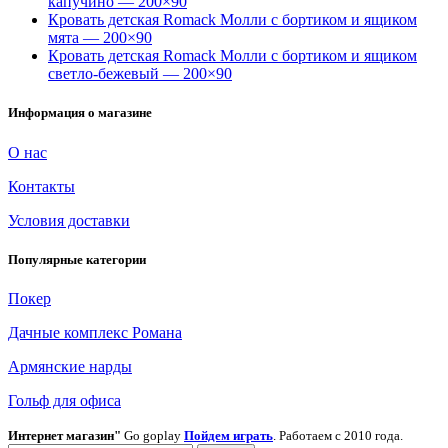
капучино — 200×90
Кровать детская Romack Молли с бортиком и ящиком
мята — 200×90
Кровать детская Romack Молли с бортиком и ящиком
светло-бежевый — 200×90
Информация о магазине
О нас
Контакты
Условия доставки
Популярные категории
Покер
Дачные комплекс Романа
Армянские нарды
Гольф для офиса
Интернет магазин"
Go goplay
Пойдем играть
. Работаем с 2010 года.