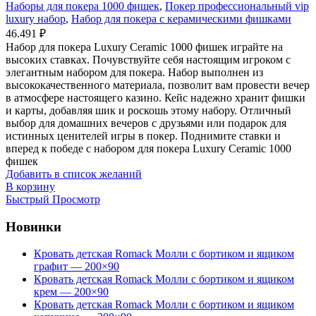
Наборы для покера 1000 фишек
,
Покер профессиональный vip
luxury набор
,
Набор для покера с керамическими фишками
46.491
₽
Набор для покера Luxury Ceramic 1000 фишек играйте на
высоких ставках. Почувствуйте себя настоящим игроком с
элегантным набором для покера. Набор выполнен из
высококачественного материала, позволит вам провести вечер
в атмосфере настоящего казино. Кейс надежно хранит фишки
и карты, добавляя шик и роскошь этому набору. Отличный
выбор для домашних вечеров с друзьями или подарок для
истинных ценителей игры в покер. Поднимите ставки и
вперед к победе с набором для покера Luxury Ceramic 1000
фишек
Добавить в список желаний
В корзину
Быстрый Просмотр
Новинки
Кровать детская Romack Молли с бортиком и ящиком
графит — 200×90
Кровать детская Romack Молли с бортиком и ящиком
крем — 200×90
Кровать детская Romack Молли с бортиком и ящиком