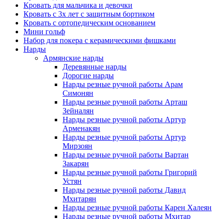
Кровать для мальчика и девочки
Кровать с 3х лет с защитным бортиком
Кровать с ортопедическим основанием
Мини гольф
Набор для покера с керамическими фишками
Нарды
Армянские нарды
Деревянные нарды
Дорогие нарды
Нарды резные ручной работы Арам
Симонян
Нарды резные ручной работы Арташ
Зейналян
Нарды резные ручной работы Артур
Арменакян
Нарды резные ручной работы Артур
Мирзоян
Нарды резные ручной работы Вартан
Закарян
Нарды резные ручной работы Григорий
Устян
Нарды резные ручной работы Давид
Мхитарян
Нарды резные ручной работы Карен Халеян
Нарды резные ручной работы Мхитар