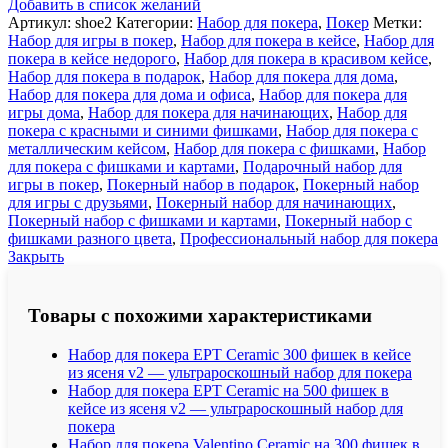
Добавить в список желаний
карт,
Артикул:
shoe2
Категории:
Набор для покера
,
Покер
Метки:
Partida
Набор для игры в покер
,
Набор для покера в кейсе
,
Набор для
покера в кейсе недорого
,
Набор для покера в красивом кейсе
,
Набор для покера в подарок
,
Набор для покера для дома
,
Набор для покера для дома и офиса
,
Набор для покера для
игры дома
,
Набор для покера для начинающих
,
Набор для
покера с красными и синими фишками
,
Набор для покера с
металлическим кейсом
,
Набор для покера с фишками
,
Набор
для покера с фишками и картами
,
Подарочный набор для
игры в покер
,
Покерный набор в подарок
,
Покерный набор
для игры с друзьями
,
Покерный набор для начинающих
,
Покерный набор с фишками и картами
,
Покерный набор с
фишками разного цвета
,
Профессиональный набор для покера
Закрыть
Товары с похожими характеристиками
Набор для покера EPT Ceramic 300 фишек в кейсе
из ясеня v2 — ультрароскошный набор для покера
Набор для покера EPT Ceramic на 500 фишек в
кейсе из ясеня v2 — ультрароскошный набор для
покера
Набор для покера Valentino Ceramic на 300 фишек в