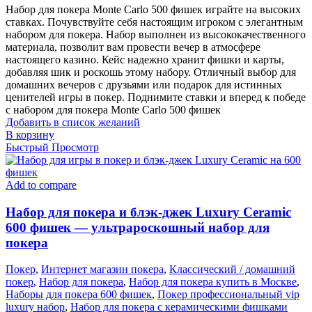
Набор для покера Monte Carlo 500 фишек играйте на высоких
ставках. Почувствуйте себя настоящим игроком с элегантным
набором для покера. Набор выполнен из высококачественного
материала, позволит вам провести вечер в атмосфере
настоящего казино. Кейс надежно хранит фишки и карты,
добавляя шик и роскошь этому набору. Отличный выбор для
домашних вечеров с друзьями или подарок для истинных
ценителей игры в покер. Поднимите ставки и вперед к победе
с набором для покера Monte Carlo 500 фишек
Добавить в список желаний
В корзину
Быстрый Просмотр
Add to compare
Набор для покера и блэк-джек Luxury Ceramic
600 фишек — ультрароскошный набор для
покера
Покер
,
Интернет магазин покера
,
Классический / домашний
покер
,
Набор для покера
,
Набор для покера купить в Москве
,
Наборы для покера 600 фишек
,
Покер профессиональный vip
luxury набор
,
Набор для покера с керамическими фишками