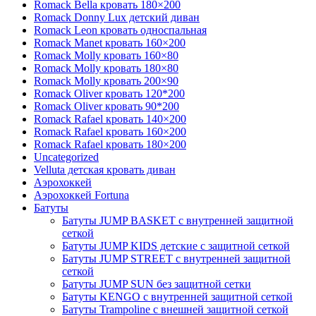
Romack Bella кровать 180×200
Romack Donny Lux детский диван
Romack Leon кровать односпальная
Romack Manet кровать 160×200
Romack Molly кровать 160×80
Romack Molly кровать 180×80
Romack Molly кровать 200×90
Romack Oliver кровать 120*200
Romack Oliver кровать 90*200
Romack Rafael кровать 140×200
Romack Rafael кровать 160×200
Romack Rafael кровать 180×200
Uncategorized
Velluta детская кровать диван
Аэрохоккей
Аэрохоккей Fortuna
Батуты
Батуты JUMP BASKET с внутренней защитной
сеткой
Батуты JUMP KIDS детские с защитной сеткой
Батуты JUMP STREET с внутренней защитной
сеткой
Батуты JUMP SUN без защитной сетки
Батуты KENGO с внутренней защитной сеткой
Батуты Trampoline с внешней защитной сеткой