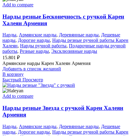
Add to compare
Нарды резные Бесконечность с ручкой Карен
Халеян Армения
Нарды
,
Армянские нарды
,
Деревянные нарды
,
Дешевые
нарды
,
Дорогие нарды
,
Нарды резные ручной работы Карен
Халеян
,
Нарды ручной работы
,
Подарочные нарды ручной
работы
,
Резные нарды
,
Эксклюзивные нарды
15.801
₽
Армянские нарды Карен Халеян Армения
Добавить в список желаний
В корзину
Быстрый Просмотр
Add to compare
Нарды резные Звезда с ручкой Карен Халеян
Армения
Нарды
,
Армянские нарды
,
Деревянные нарды
,
Дешевые
нарды
,
Дорогие нарды
,
Нарды резные ручной работы Карен