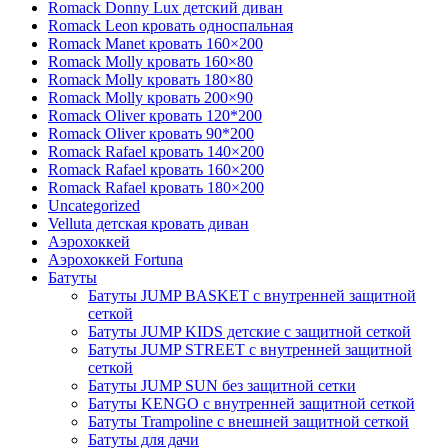
Romack Donny Lux детский диван
Romack Leon кровать односпальная
Romack Manet кровать 160×200
Romack Molly кровать 160×80
Romack Molly кровать 180×80
Romack Molly кровать 200×90
Romack Oliver кровать 120*200
Romack Oliver кровать 90*200
Romack Rafael кровать 140×200
Romack Rafael кровать 160×200
Romack Rafael кровать 180×200
Uncategorized
Velluta детская кровать диван
Аэрохоккей
Аэрохоккей Fortuna
Батуты
Батуты JUMP BASKET с внутренней защитной
сеткой
Батуты JUMP KIDS детские с защитной сеткой
Батуты JUMP STREET с внутренней защитной
сеткой
Батуты JUMP SUN без защитной сетки
Батуты KENGO с внутренней защитной сеткой
Батуты Trampoline с внешней защитной сеткой
Батуты для дачи