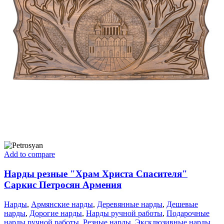
Add to compare
Нарды резные "Храм Христа Спасителя"
Саркис Петросян Армения
Нарды
,
Армянские нарды
,
Деревянные нарды
,
Дешевые
нарды
,
Дорогие нарды
,
Нарды ручной работы
,
Подарочные
нарды ручной работы
,
Резные нарды
,
Эксклюзивные нарды
,