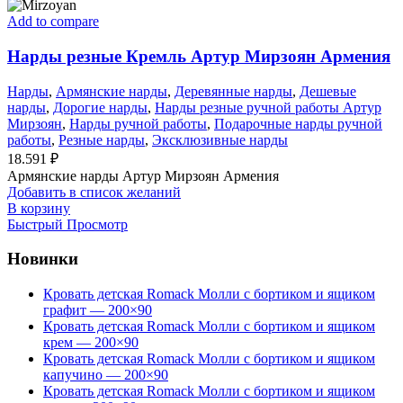
Add to compare
Нарды резные Кремль Артур Мирзоян Армения
Нарды
,
Армянские нарды
,
Деревянные нарды
,
Дешевые
нарды
,
Дорогие нарды
,
Нарды резные ручной работы Артур
Мирзоян
,
Нарды ручной работы
,
Подарочные нарды ручной
работы
,
Резные нарды
,
Эксклюзивные нарды
18.591
₽
Армянские нарды Артур Мирзоян Армения
Добавить в список желаний
В корзину
Быстрый Просмотр
Новинки
Кровать детская Romack Молли с бортиком и ящиком
графит — 200×90
Кровать детская Romack Молли с бортиком и ящиком
крем — 200×90
Кровать детская Romack Молли с бортиком и ящиком
капучино — 200×90
Кровать детская Romack Молли с бортиком и ящиком