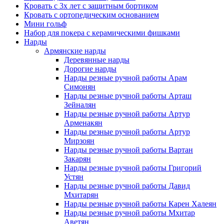
Кровать с 3х лет с защитным бортиком
Кровать с ортопедическим основанием
Мини гольф
Набор для покера с керамическими фишками
Нарды
Армянские нарды
Деревянные нарды
Дорогие нарды
Нарды резные ручной работы Арам
Симонян
Нарды резные ручной работы Арташ
Зейналян
Нарды резные ручной работы Артур
Арменакян
Нарды резные ручной работы Артур
Мирзоян
Нарды резные ручной работы Вартан
Закарян
Нарды резные ручной работы Григорий
Устян
Нарды резные ручной работы Давид
Мхитарян
Нарды резные ручной работы Карен Халеян
Нарды резные ручной работы Мхитар
Аветян