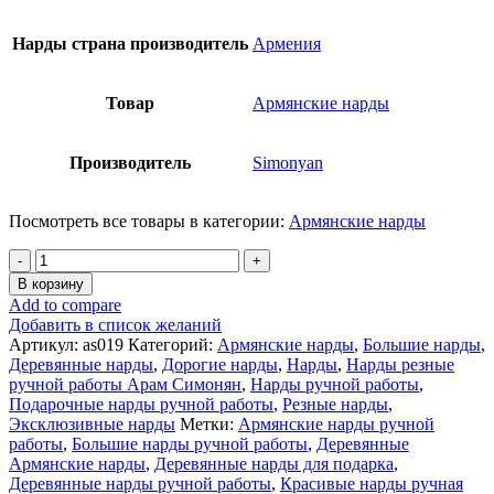
Нарды страна производитель
Армения
Товар
Армянские нарды
Производитель
Simonyan
Посмотреть все товары в категории:
Армянские нарды
Количество
товара
В корзину
Нарды
Add to compare
резные
Добавить в список желаний
"Византия
Артикул:
as019
Категорий:
Армянские нарды
,
Большие нарды
,
3",
Деревянные нарды
,
Дорогие нарды
,
Нарды
,
Нарды резные
Simonyan
ручной работы Арам Симонян
,
Нарды ручной работы
,
Арам
Подарочные нарды ручной работы
,
Резные нарды
,
Симонян
Эксклюзивные нарды
Метки:
Армянские нарды ручной
Армения
работы
,
Большие нарды ручной работы
,
Деревянные
Армянские нарды
,
Деревянные нарды для подарка
,
Деревянные нарды ручной работы
,
Красивые нарды ручная