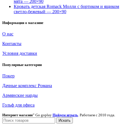
мята — 200×90
Кровать детская Romack Молли с бортиком и ящиком
светло-бежевый — 200×90
Информация о магазине
О нас
Контакты
Условия доставки
Популярные категории
Покер
Дачные комплекс Романа
Армянские нарды
Гольф для офиса
Интернет магазин"
Go goplay
Пойдем играть
. Работаем с 2010 года.
Искать