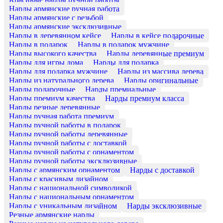
Нарды армянские ручная работа
Нарды армянские с резьбой
Нарды армянские эксклюзивные
Нарды в деревянном кейсе
Нарды в кейсе подарочные
Нарды в подарок
Нарды в подарок мужчине
Нарды высокого качества
Нарды деревянные премиум
Нарды для игры дома
Нарды для подарка
Нарды для подарка мужчине
Нарды из массива дерева
Нарды из натурального дерева
Нарды оригинальные
Нарды подарочные
Нарды премиальные
Нарды премиум качества
Нарды премиум класса
Нарды резные деревянные
Нарды ручная работа премиум
Нарды ручной работы в подарок
Нарды ручной работы деревянные
Нарды ручной работы с доставкой
Нарды ручной работы с орнаментом
Нарды ручной работы эксклюзивные
Нарды с армянским орнаментом
Нарды с доставкой
Нарды с красивым дизайном
Нарды с национальной символикой
Нарды с национальным орнаментом
Нарды с уникальным дизайном
Нарды эксклюзивные
Резные армянские нарды