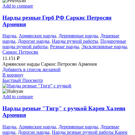
Add to compare
Нарды резные Герб РФ Саркис Петросян
Армения
Нарды
,
Армянские нарды
,
Деревянные нарды
,
Дешевые
нарды
,
Дорогие нарды
,
Нарды ручной работы
,
Подарочные
нарды ручной работы
,
Резные нарды
,
Эксклюзивные нарды
,
Саркис Петросян
11.151
₽
Армянские нарды Саркис Петросян Армения
Добавить в список желаний
В корзину
Быстрый Просмотр
Add to compare
Нарды резные "Тигр" с ручкой Карен Халеян
Армения
Нарды
,
Армянские нарды
,
Деревянные нарды
,
Дешевые
нарды
,
Дорогие нарды
,
Нарды резные ручной работы Карен