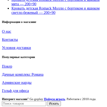
мята — 200×90
Кровать детская Romack Молли с бортиком и ящиком
светло-бежевый — 200×90
Информация о магазине
О нас
Контакты
Условия доставки
Популярные категории
Покер
Дачные комплекс Романа
Армянские нарды
Гольф для офиса
Интернет магазин"
Go goplay
Пойдем играть
. Работаем с 2010 года.
Искать