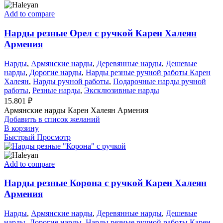
Add to compare
Нарды резные Орел с ручкой Карен Халеян
Армения
Нарды
,
Армянские нарды
,
Деревянные нарды
,
Дешевые
нарды
,
Дорогие нарды
,
Нарды резные ручной работы Карен
Халеян
,
Нарды ручной работы
,
Подарочные нарды ручной
работы
,
Резные нарды
,
Эксклюзивные нарды
15.801
₽
Армянские нарды Карен Халеян Армения
Добавить в список желаний
В корзину
Быстрый Просмотр
Add to compare
Нарды резные Корона с ручкой Карен Халеян
Армения
Нарды
,
Армянские нарды
,
Деревянные нарды
,
Дешевые
нарды
,
Дорогие нарды
,
Нарды резные ручной работы Карен