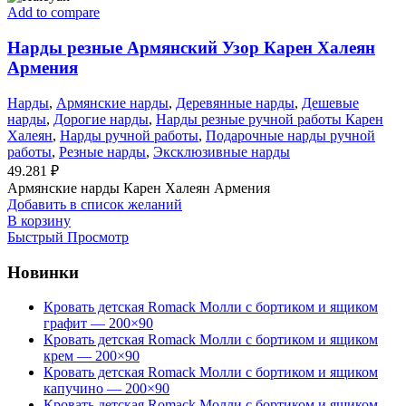
Add to compare
Нарды резные Армянский Узор Карен Халеян
Армения
Нарды
,
Армянские нарды
,
Деревянные нарды
,
Дешевые
нарды
,
Дорогие нарды
,
Нарды резные ручной работы Карен
Халеян
,
Нарды ручной работы
,
Подарочные нарды ручной
работы
,
Резные нарды
,
Эксклюзивные нарды
49.281
₽
Армянские нарды Карен Халеян Армения
Добавить в список желаний
В корзину
Быстрый Просмотр
Новинки
Кровать детская Romack Молли с бортиком и ящиком
графит — 200×90
Кровать детская Romack Молли с бортиком и ящиком
крем — 200×90
Кровать детская Romack Молли с бортиком и ящиком
капучино — 200×90
Кровать детская Romack Молли с бортиком и ящиком