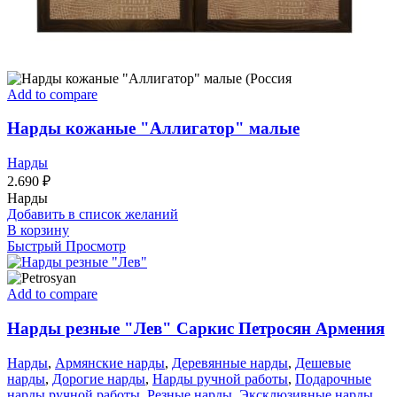
Add to compare
Нарды кожаные "Аллигатор" малые
Нарды
2.690
₽
Нарды
Добавить в список желаний
В корзину
Быстрый Просмотр
Add to compare
Нарды резные "Лев" Саркис Петросян Армения
Нарды
,
Армянские нарды
,
Деревянные нарды
,
Дешевые
нарды
,
Дорогие нарды
,
Нарды ручной работы
,
Подарочные
нарды ручной работы
,
Резные нарды
,
Эксклюзивные нарды
,