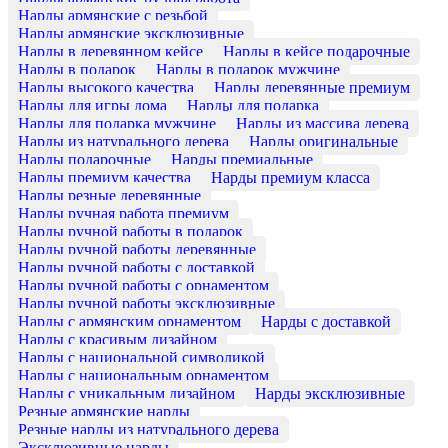
Нарды армянские с резьбой
Нарды армянские эксклюзивные
Нарды в деревянном кейсе
Нарды в кейсе подарочные
Нарды в подарок
Нарды в подарок мужчине
Нарды высокого качества
Нарды деревянные премиум
Нарды для игры дома
Нарды для подарка
Нарды для подарка мужчине
Нарды из массива дерева
Нарды из натурального дерева
Нарды оригинальные
Нарды подарочные
Нарды премиальные
Нарды премиум качества
Нарды премиум класса
Нарды резные деревянные
Нарды ручная работа премиум
Нарды ручной работы в подарок
Нарды ручной работы деревянные
Нарды ручной работы с доставкой
Нарды ручной работы с орнаментом
Нарды ручной работы эксклюзивные
Нарды с армянским орнаментом
Нарды с доставкой
Нарды с красивым дизайном
Нарды с национальной символикой
Нарды с национальным орнаментом
Нарды с уникальным дизайном
Нарды эксклюзивные
Резные армянские нарды
Резные нарды из натурального дерева
Эксклюзивные нарды