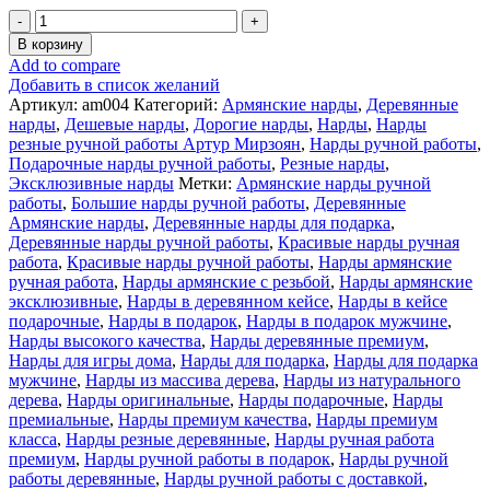
Количество
товара
В корзину
Нарды
Add to compare
резные
Добавить в список желаний
Восемь
Артикул:
am004
Категорий:
Армянские нарды
,
Деревянные
Дверей
нарды
,
Дешевые нарды
,
Дорогие нарды
,
Нарды
,
Нарды
Рая
резные ручной работы Артур Мирзоян
,
Нарды ручной работы
,
Артур
Подарочные нарды ручной работы
,
Резные нарды
,
Мирзоян
Эксклюзивные нарды
Метки:
Армянские нарды ручной
Армения
работы
,
Большие нарды ручной работы
,
Деревянные
Армянские нарды
,
Деревянные нарды для подарка
,
Деревянные нарды ручной работы
,
Красивые нарды ручная
работа
,
Красивые нарды ручной работы
,
Нарды армянские
ручная работа
,
Нарды армянские с резьбой
,
Нарды армянские
эксклюзивные
,
Нарды в деревянном кейсе
,
Нарды в кейсе
подарочные
,
Нарды в подарок
,
Нарды в подарок мужчине
,
Нарды высокого качества
,
Нарды деревянные премиум
,
Нарды для игры дома
,
Нарды для подарка
,
Нарды для подарка
мужчине
,
Нарды из массива дерева
,
Нарды из натурального
дерева
,
Нарды оригинальные
,
Нарды подарочные
,
Нарды
премиальные
,
Нарды премиум качества
,
Нарды премиум
класса
,
Нарды резные деревянные
,
Нарды ручная работа
премиум
,
Нарды ручной работы в подарок
,
Нарды ручной
работы деревянные
,
Нарды ручной работы с доставкой
,