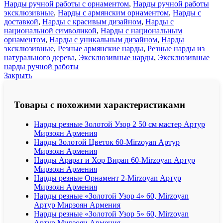
Нарды ручной работы с орнаментом
,
Нарды ручной работы
эксклюзивные
,
Нарды с армянским орнаментом
,
Нарды с
доставкой
,
Нарды с красивым дизайном
,
Нарды с
национальной символикой
,
Нарды с национальным
орнаментом
,
Нарды с уникальным дизайном
,
Нарды
эксклюзивные
,
Резные армянские нарды
,
Резные нарды из
натурального дерева
,
Эксклюзивные нарды
,
Эксклюзивные
нарды ручной работы
Закрыть
Товары с похожими характеристиками
Нарды резные Золотой Узор 2 50 см мастер Артур
Мирзоян Армения
Нарды Золотой Цветок 60-Mirzoyan Артур
Мирзоян Армения
Нарды Арарат и Хор Вирап 60-Mirzoyan Артур
Мирзоян Армения
Нарды резные Орнамент 2-Mirzoyan Артур
Мирзоян Армения
Нарды резные «Золотой Узор 4» 60, Mirzoyan
Артур Мирзоян Армения
Нарды резные «Золотой Узор 5» 60, Mirzoyan
Артур Мирзоян Армения