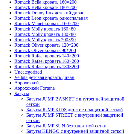
Romack Bella кровать 160×200
Romack Bella кровать 180×200
Romack Donny Lux детский диван
Romack Leon кровать односпальная
Romack Manet кровать 160×200
Romack Molly кровать 160×80
Romack Molly кровать 180×80
Romack Molly кровать 200×90
Romack Oliver кровать 120*200
Romack Oliver кровать 90*200
Romack Rafael кровать 140×200
Romack Rafael кровать 160×200
Romack Rafael кровать 180×200
Uncategorized
Velluta детская кровать диван
Аэрохоккей
Аэрохоккей Fortuna
Батуты
Батуты JUMP BASKET с внутренней защитной
сеткой
Батуты JUMP KIDS детские с защитной сеткой
Батуты JUMP STREET с внутренней защитной
сеткой
Батуты JUMP SUN без защитной сетки
Батуты KENGO с внутренней защитной сеткой