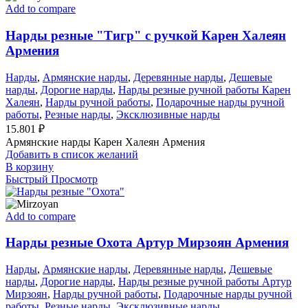
Add to compare
Нарды резные "Тигр" с ручкой Карен Халеян
Армения
Нарды
,
Армянские нарды
,
Деревянные нарды
,
Дешевые
нарды
,
Дорогие нарды
,
Нарды резные ручной работы Карен
Халеян
,
Нарды ручной работы
,
Подарочные нарды ручной
работы
,
Резные нарды
,
Эксклюзивные нарды
15.801
₽
Армянские нарды Карен Халеян Армения
Добавить в список желаний
В корзину
Быстрый Просмотр
Add to compare
Нарды резные Охота Артур Мирзоян Армения
Нарды
,
Армянские нарды
,
Деревянные нарды
,
Дешевые
нарды
,
Дорогие нарды
,
Нарды резные ручной работы Артур
Мирзоян
,
Нарды ручной работы
,
Подарочные нарды ручной
работы
,
Резные нарды
,
Эксклюзивные нарды