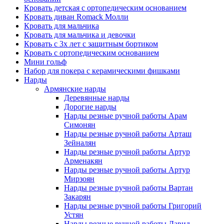
Кровать детская с ортопедическим основанием
Кровать диван Romack Молли
Кровать для мальчика
Кровать для мальчика и девочки
Кровать с 3х лет с защитным бортиком
Кровать с ортопедическим основанием
Мини гольф
Набор для покера с керамическими фишками
Нарды
Армянские нарды
Деревянные нарды
Дорогие нарды
Нарды резные ручной работы Арам
Симонян
Нарды резные ручной работы Арташ
Зейналян
Нарды резные ручной работы Артур
Арменакян
Нарды резные ручной работы Артур
Мирзоян
Нарды резные ручной работы Вартан
Закарян
Нарды резные ручной работы Григорий
Устян
Нарды резные ручной работы Давид