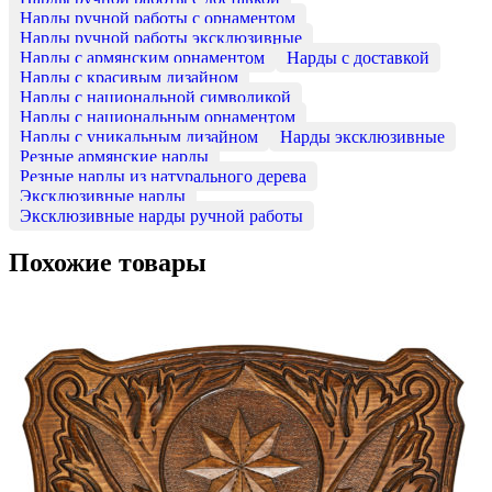
Нарды ручной работы с орнаментом
Нарды ручной работы эксклюзивные
Нарды с армянским орнаментом
Нарды с доставкой
Нарды с красивым дизайном
Нарды с национальной символикой
Нарды с национальным орнаментом
Нарды с уникальным дизайном
Нарды эксклюзивные
Резные армянские нарды
Резные нарды из натурального дерева
Эксклюзивные нарды
Эксклюзивные нарды ручной работы
Похожие товары