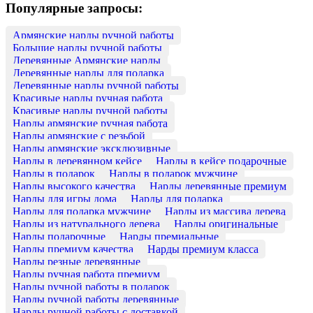
Популярные запросы:
Армянские нарды ручной работы
Большие нарды ручной работы
Деревянные Армянские нарды
Деревянные нарды для подарка
Деревянные нарды ручной работы
Красивые нарды ручная работа
Красивые нарды ручной работы
Нарды армянские ручная работа
Нарды армянские с резьбой
Нарды армянские эксклюзивные
Нарды в деревянном кейсе
Нарды в кейсе подарочные
Нарды в подарок
Нарды в подарок мужчине
Нарды высокого качества
Нарды деревянные премиум
Нарды для игры дома
Нарды для подарка
Нарды для подарка мужчине
Нарды из массива дерева
Нарды из натурального дерева
Нарды оригинальные
Нарды подарочные
Нарды премиальные
Нарды премиум качества
Нарды премиум класса
Нарды резные деревянные
Нарды ручная работа премиум
Нарды ручной работы в подарок
Нарды ручной работы деревянные
Нарды ручной работы с доставкой