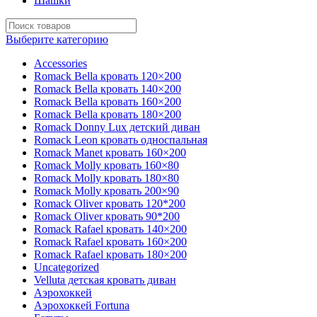
Шашки
Выберите категорию
Accessories
Romack Bella кровать 120×200
Romack Bella кровать 140×200
Romack Bella кровать 160×200
Romack Bella кровать 180×200
Romack Donny Lux детский диван
Romack Leon кровать односпальная
Romack Manet кровать 160×200
Romack Molly кровать 160×80
Romack Molly кровать 180×80
Romack Molly кровать 200×90
Romack Oliver кровать 120*200
Romack Oliver кровать 90*200
Romack Rafael кровать 140×200
Romack Rafael кровать 160×200
Romack Rafael кровать 180×200
Uncategorized
Velluta детская кровать диван
Аэрохоккей
Аэрохоккей Fortuna