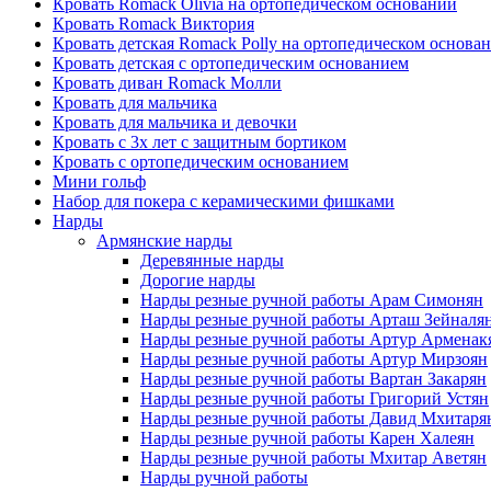
Кровать Romack Olivia на ортопедическом основании
Кровать Romack Виктория
Кровать детская Romack Polly на ортопедическом основа
Кровать детская с ортопедическим основанием
Кровать диван Romack Молли
Кровать для мальчика
Кровать для мальчика и девочки
Кровать с 3х лет с защитным бортиком
Кровать с ортопедическим основанием
Мини гольф
Набор для покера с керамическими фишками
Нарды
Армянские нарды
Деревянные нарды
Дорогие нарды
Нарды резные ручной работы Арам Симонян
Нарды резные ручной работы Арташ Зейналя
Нарды резные ручной работы Артур Арменак
Нарды резные ручной работы Артур Мирзоян
Нарды резные ручной работы Вартан Закарян
Нарды резные ручной работы Григорий Устян
Нарды резные ручной работы Давид Мхитаря
Нарды резные ручной работы Карен Халеян
Нарды резные ручной работы Мхитар Аветян
Нарды ручной работы