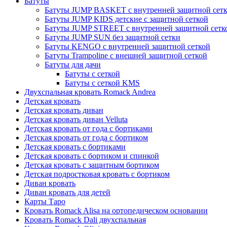
Батуты
Батуты JUMP BASKET с внутренней защитной сет
Батуты JUMP KIDS детские с защитной сеткой
Батуты JUMP STREET с внутренней защитной сетк
Батуты JUMP SUN без защитной сетки
Батуты KENGO с внутренней защитной сеткой
Батуты Trampoline с внешней защитной сеткой
Батуты для дачи
Батуты с сеткой
Батуты с сеткой KMS
Двухспальная кровать Romack Andrea
Детская кровать
Детская кровать диван
Детская кровать диван Velluta
Детская кровать от года с бортиками
Детская кровать от года с бортиком
Детская кровать с бортиками
Детская кровать с бортиком и спинкой
Детская кровать с защитным бортиком
Детская подростковая кровать с бортиком
Диван кровать
Диван кровать для детей
Карты Таро
Кровать Romack Alisa на ортопедическом основании
Кровать Romack Dali двухспальная