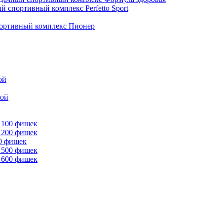
й спортивный комплекс Perfetto Sport
ортивный комплекс Пионер
ой
кой
 100 фишек
 200 фишек
00 фишек
 500 фишек
 600 фишек