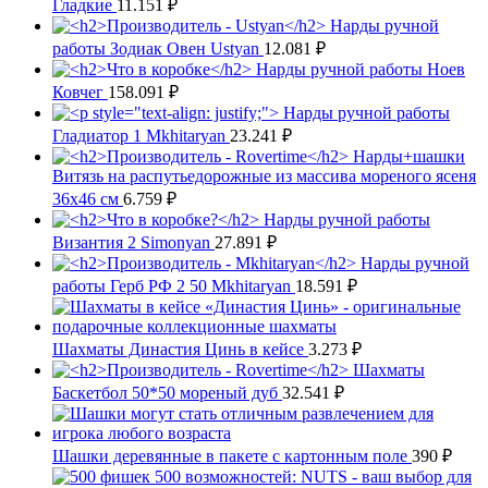
Гладкие
11.151
₽
Нарды ручной
работы Зодиак Овен Ustyan
12.081
₽
Нарды ручной работы Ноев
Ковчег
158.091
₽
Нарды ручной работы
Гладиатор 1 Mkhitaryan
23.241
₽
Нарды+шашки
Витязь на распутьедорожные из массива мореного ясеня
36x46 см
6.759
₽
Нарды ручной работы
Византия 2 Simonyan
27.891
₽
Нарды ручной
работы Герб РФ 2 50 Mkhitaryan
18.591
₽
Шахматы Династия Цинь в кейсе
3.273
₽
Шахматы
Баскетбол 50*50 мореный дуб
32.541
₽
Шашки деревянные в пакете с картонным поле
390
₽