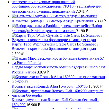
500 фишек 500 возможностей: NUTS - ваш выбор для
невероятных покерных приключений
7.041
₽
Шахматы Триумф 1 30 мастер Артур Арменакян
5.339
₽
Набор
для гольфа Partida в деревянном кейсе
3.190
₽
Карты Таро Witch Crystals Oracle Cards Lo Scarabeo /
Ведьмины кристаллы бросающие камни для гадан
2.590
₽
Нарды Марс Бесконечность большие (деревянные 57 см
Россия) Partida
3.879
₽
Кровать-тахта Romack Alisa Голубой - 160*80
18.900
₽
Кровать двуспальная Romack Dali Светло-бежевый -
160x200
16.900
₽