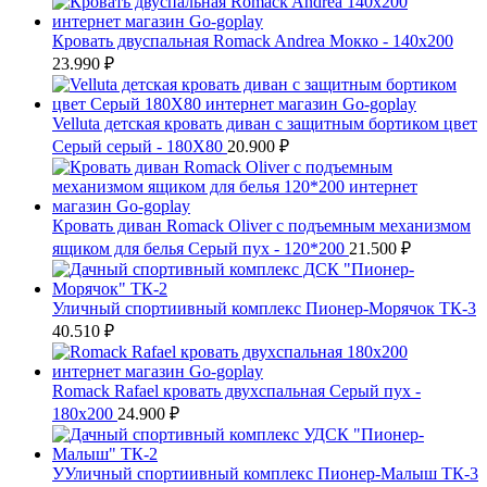
Кровать двуспальная Romack Andrea Мокко - 140x200
23.990
₽
Velluta детская кровать диван с защитным бортиком цвет
Серый серый - 180Х80
20.900
₽
Кровать диван Romack Oliver с подъемным механизмом
ящиком для белья Серый пух - 120*200
21.500
₽
Уличный спортиивный комплекс Пионер-Морячок ТК-3
40.510
₽
Romack Rafael кровать двухспальная Серый пух -
180x200
24.900
₽
УУличный спортиивный комплекс Пионер-Малыш ТК-3