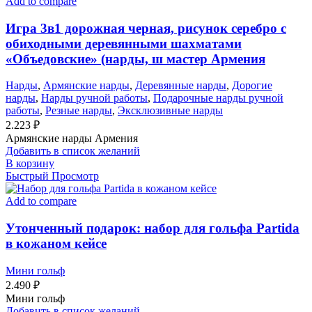
Add to compare
Игра 3в1 дорожная черная, рисунок серебро с
обиходными деревянными шахматами
«Объедовские» (нарды, ш мастер Армения
Нарды
,
Армянские нарды
,
Деревянные нарды
,
Дорогие
нарды
,
Нарды ручной работы
,
Подарочные нарды ручной
работы
,
Резные нарды
,
Эксклюзивные нарды
2.223
₽
Армянские нарды Армения
Добавить в список желаний
В корзину
Быстрый Просмотр
Add to compare
Утонченный подарок: набор для гольфа Partida
в кожаном кейсе
Мини гольф
2.490
₽
Мини гольф
Добавить в список желаний