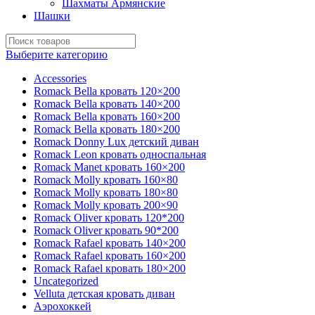
Шахматы Армянские
Шашки
Выберите категорию
Accessories
Romack Bella кровать 120×200
Romack Bella кровать 140×200
Romack Bella кровать 160×200
Romack Bella кровать 180×200
Romack Donny Lux детский диван
Romack Leon кровать односпальная
Romack Manet кровать 160×200
Romack Molly кровать 160×80
Romack Molly кровать 180×80
Romack Molly кровать 200×90
Romack Oliver кровать 120*200
Romack Oliver кровать 90*200
Romack Rafael кровать 140×200
Romack Rafael кровать 160×200
Romack Rafael кровать 180×200
Uncategorized
Velluta детская кровать диван
Аэрохоккей