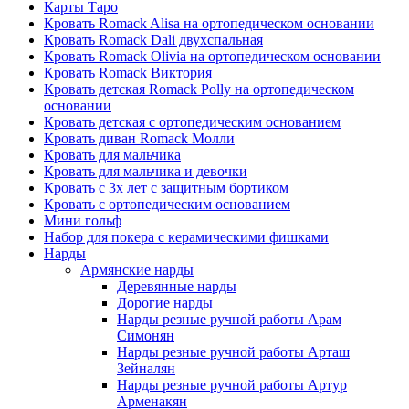
Карты Таро
Кровать Romack Alisa на ортопедическом основании
Кровать Romack Dali двухспальная
Кровать Romack Olivia на ортопедическом основании
Кровать Romack Виктория
Кровать детская Romack Polly на ортопедическом
основании
Кровать детская с ортопедическим основанием
Кровать диван Romack Молли
Кровать для мальчика
Кровать для мальчика и девочки
Кровать с 3х лет с защитным бортиком
Кровать с ортопедическим основанием
Мини гольф
Набор для покера с керамическими фишками
Нарды
Армянские нарды
Деревянные нарды
Дорогие нарды
Нарды резные ручной работы Арам
Симонян
Нарды резные ручной работы Арташ
Зейналян
Нарды резные ручной работы Артур
Арменакян