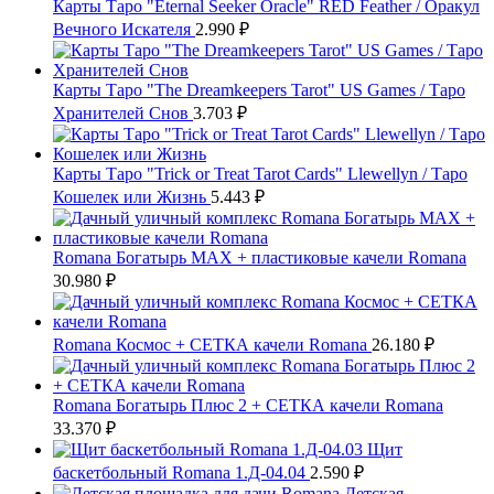
Карты Таро "Eternal Seeker Oracle" RED Feather / Оракул
Вечного Искателя
2.990
₽
Карты Таро "The Dreamkeepers Tarot" US Games / Таро
Хранителей Снов
3.703
₽
Карты Таро "Trick or Treat Tarot Cards" Llewellyn / Таро
Кошелек или Жизнь
5.443
₽
Romana Богатырь MAX + пластиковые качели Romana
30.980
₽
Romana Космос + СЕТКА качели Romana
26.180
₽
Romana Богатырь Плюс 2 + СЕТКА качели Romana
33.370
₽
Щит
баскетбольный Romana 1.Д-04.04
2.590
₽
Детская