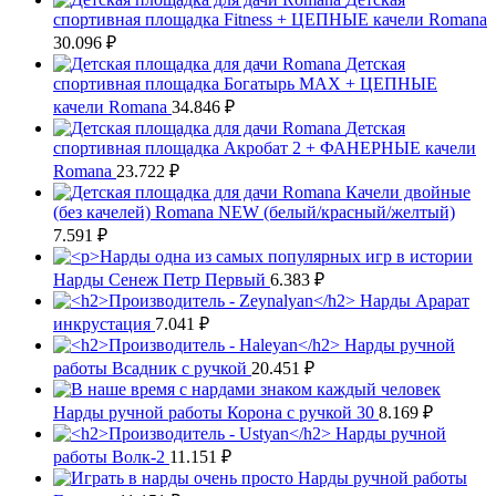
спортивная площадка Fitness + ЦЕПНЫЕ качели Romana
30.096
₽
Детская
спортивная площадка Богатырь MAX + ЦЕПНЫЕ
качели Romana
34.846
₽
Детская
спортивная площадка Акробат 2 + ФАНЕРНЫЕ качели
Romana
23.722
₽
Качели двойные
(без качелей) Romana NEW (белый/красный/желтый)
7.591
₽
Нарды Сенеж Петр Первый
6.383
₽
Нарды Арарат
инкрустация
7.041
₽
Нарды ручной
работы Всадник с ручкой
20.451
₽
Нарды ручной работы Корона с ручкой 30
8.169
₽
Нарды ручной
работы Волк-2
11.151
₽
Нарды ручной работы