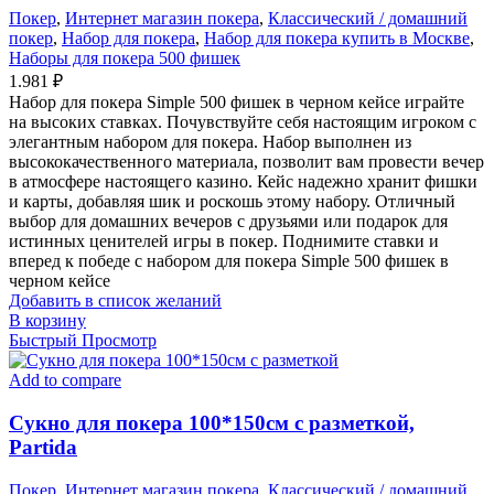
Покер
,
Интернет магазин покера
,
Классический / домашний
покер
,
Набор для покера
,
Набор для покера купить в Москве
,
Наборы для покера 500 фишек
1.981
₽
Набор для покера Simple 500 фишек в черном кейсе играйте
на высоких ставках. Почувствуйте себя настоящим игроком с
элегантным набором для покера. Набор выполнен из
высококачественного материала, позволит вам провести вечер
в атмосфере настоящего казино. Кейс надежно хранит фишки
и карты, добавляя шик и роскошь этому набору. Отличный
выбор для домашних вечеров с друзьями или подарок для
истинных ценителей игры в покер. Поднимите ставки и
вперед к победе с набором для покера Simple 500 фишек в
черном кейсе
Добавить в список желаний
В корзину
Быстрый Просмотр
Add to compare
Сукно для покера 100*150см с разметкой,
Partida
Покер
,
Интернет магазин покера
,
Классический / домашний