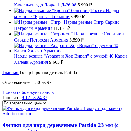
Качели-гнездо Лодка 1.Д-26.08
5.990
₽
Нарды
кожаные "Бронза" большие
3.990
₽
Нарды резные Тигр Саркис
Петросян Армения
11.151
₽
Нарды резные Скорпион
Саркис Петросян Армения
3.590
₽
Нарды резные "Арарат и Хор Вирап" с ручкой 40 Карен
Халеян Армения
9.663
₽
Главная
Товар Производитель
Partida
Цены:
Отображение 1–30 из 97
по
Показать боковую панель
возрастанию
Показать
9
12
18
24
37
Add to compare
Фишки для нард деревянные Partida 23 мм (с