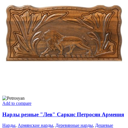
Add to compare
Нарды резные "Лев" Саркис Петросян Армения
Нарды
,
Армянские нарды
,
Деревянные нарды
,
Дешевые