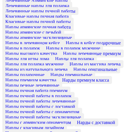
Деревянные Армянские нарды
Деревянные нарды для подарка
Деревянные нарды ручной работы
Красивые нарды ручная работа
Красивые нарды ручной работы
Нарды армянские ручная работа
Нарды армянские с резьбой
Нарды армянские эксклюзивные
Нарды в деревянном кейсе
Нарды в кейсе подарочные
Нарды в подарок
Нарды в подарок мужчине
Нарды высокого качества
Нарды деревянные премиум
Нарды для игры дома
Нарды для подарка
Нарды для подарка мужчине
Нарды из массива дерева
Нарды из натурального дерева
Нарды оригинальные
Нарды подарочные
Нарды премиальные
Нарды премиум качества
Нарды премиум класса
Нарды резные деревянные
Нарды ручная работа премиум
Нарды ручной работы в подарок
Нарды ручной работы деревянные
Нарды ручной работы с доставкой
Нарды ручной работы с орнаментом
Нарды ручной работы эксклюзивные
Нарды с армянским орнаментом
Нарды с доставкой
Нарды с красивым дизайном