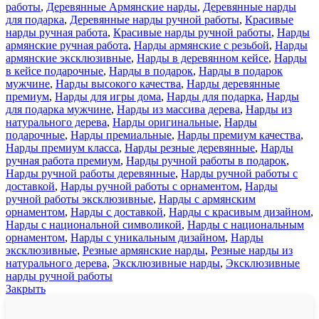
60
работы
,
Деревянные Армянские нарды
,
Деревянные нарды
для подарка
,
Деревянные нарды ручной работы
,
Красивые
нарды ручная работа
,
Красивые нарды ручной работы
,
Нарды
армянские ручная работа
,
Нарды армянские с резьбой
,
Нарды
армянские эксклюзивные
,
Нарды в деревянном кейсе
,
Нарды
в кейсе подарочные
,
Нарды в подарок
,
Нарды в подарок
мужчине
,
Нарды высокого качества
,
Нарды деревянные
премиум
,
Нарды для игры дома
,
Нарды для подарка
,
Нарды
для подарка мужчине
,
Нарды из массива дерева
,
Нарды из
натурального дерева
,
Нарды оригинальные
,
Нарды
подарочные
,
Нарды премиальные
,
Нарды премиум качества
,
Нарды премиум класса
,
Нарды резные деревянные
,
Нарды
ручная работа премиум
,
Нарды ручной работы в подарок
,
Нарды ручной работы деревянные
,
Нарды ручной работы с
доставкой
,
Нарды ручной работы с орнаментом
,
Нарды
ручной работы эксклюзивные
,
Нарды с армянским
орнаментом
,
Нарды с доставкой
,
Нарды с красивым дизайном
,
Нарды с национальной символикой
,
Нарды с национальным
орнаментом
,
Нарды с уникальным дизайном
,
Нарды
эксклюзивные
,
Резные армянские нарды
,
Резные нарды из
натурального дерева
,
Эксклюзивные нарды
,
Эксклюзивные
нарды ручной работы
Закрыть