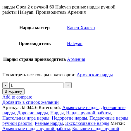
нарды Орел 2 с ручкой 60 Haleyan резные нарды ручной
работы Haleyan. Производитель Армения
Нарды мастер
Карен Халеян
Производитель
Haleyan
Нарды страна производитель
Армения
Посмотреть все товары в категории:
Армянские нарды
Количество
товара
В корзину
Нарды
Add to compare
ручной
Добавить в список желаний
работы
Артикул:
kh044-6
Категорий:
Армянские нарды
,
Деревянные
Орел
нарды
,
Дорогие нарды
,
Нарды
,
Нарды ручной работы
,
2
Настольная игра нарды
,
Недорогие нарды
,
Подарочные нарды
с
ручной работы
,
Резные нарды
,
Эксклюзивные нарды
Метки:
ручкой
Армянские нарды ручной работы
,
Большие нарды ручной