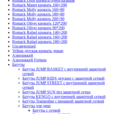
Romack Leon кровать односпальная
Romack Manet кровать 160×200
Romack Molly кровать 160×80
Romack Molly кровать 180×80
Romack Molly кровать 200×90
Romack Oliver кровать 120*200
Romack Oliver кровать 90*200
Romack Rafael кровать 140×200
Romack Rafael кровать 160×200
Romack Rafael кровать 180×200
Uncategorized
Velluta детская кровать диван
Аэрохоккей
Аэрохоккей Fortuna
Батуты
Батуты JUMP BASKET с внутренней защитной
сеткой
Батуты JUMP KIDS детские с защитной сеткой
Батуты JUMP STREET с внутренней защитной
сеткой
Батуты JUMP SUN без защитной сетки
Батуты KENGO с внутренней защитной сеткой
Батуты Trampoline с внешней защитной сеткой
Батуты для дачи
Батуты с сеткой